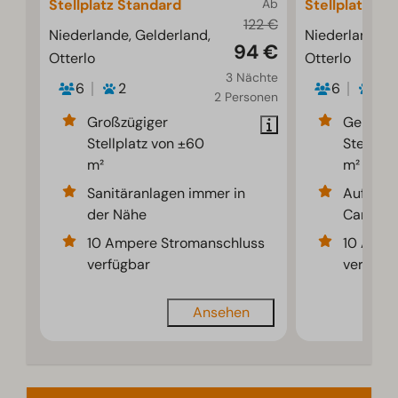
Stellplatz Standard
Ab
Stellplatz Co
122 €
Niederlande, Gelderland,
Niederlande, 
94 €
Otterlo
Otterlo
3 Nächte
6
2
6
2
2 Personen
Großzügiger
Geräumi
Stellplatz von ±60
Stellpla
m²
m²
Sanitäranlagen immer in
Auf ein
der Nähe
Camping
10 Ampere Stromanschluss
10 Ampe
verfügbar
verfügb
Ansehen