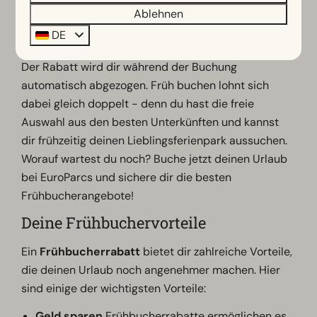
du dich jetzt für einen Frühbucherurlaub
Ablehnen
entscheidest, kannst du dir sogar schon die besten
DE
Angebote für die nächste Saison sichern.
Der Rabatt wird dir während der Buchung
automatisch abgezogen. Früh buchen lohnt sich
dabei gleich doppelt - denn du hast die freie
Auswahl aus den besten Unterkünften und kannst
dir frühzeitig deinen Lieblingsferienpark aussuchen.
Worauf wartest du noch? Buche jetzt deinen Urlaub
bei EuroParcs und sichere dir die besten
Frühbucherangebote!
Deine Frühbuchervorteile
Ein
Frühbucherrabatt
bietet dir zahlreiche Vorteile,
die deinen Urlaub noch angenehmer machen. Hier
sind einige der wichtigsten Vorteile:
Geld sparen
Frühbucherrabatte ermöglichen es