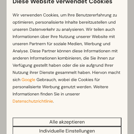
Freier Blick vom
Diese Website verwendet Cookies
Terrassenbereich auf das
Wasser
Wir verwenden Cookies, um Ihre Benutzererfahrung zu
optimieren, personalisierte Inhalte bereitzustellen und
unseren Datenverkehr zu analysieren. Wir teilen auch
Ansehen
Informationen über Ihre Nutzung unserer Website mit
unseren Partnern für soziale Medien, Werbung und
Analyse. Diese Partner können diese Informationen mit
anderen Informationen kombinieren, die Sie ihnen zur
Verfügung gestellt haben oder die sie aufgrund Ihrer
Mehr Ergebnisse (48 Parks)
Nutzung ihrer Dienste gesammelt haben. Hiervon macht
sich
Google
Gebrauch, wobei die Cookies für
personalisierte Werbung genutzt werden. Weitere
Sichere dir deinen
Informationen finden Sie in unserer
Frühbucherrabatt
Datenschutzrichtlinie
.
Als Frühbucher hast du einen klaren Vorteil: Du
sicherst dir nicht nur den Urlaub deiner Wahl,
Alle akzeptieren
sondern auch einen satten Frühbucherrabatt. Wenn
Individuelle Einstellungen