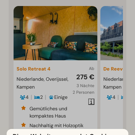
Solo Retreat 4
Ab
De Reeve 4
275 €
Niederlande, Overijssel,
Niederlande, O
3 Nächte
Kampen
Kampen
2 Personen
4
2
Einige
4
4
Gemütliches und
kompaktes Haus
Nachhaltig mit Holzoptik