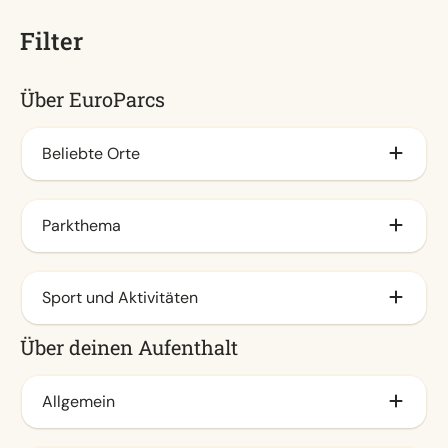
Filter
Über EuroParcs
Beliebte Orte
Am IJsselmeer
Parkthema
Veluwe
An der Küste
Familie (49)
Sport und Aktivitäten
Waddeneilanden
Stadt
Über deinen Aufenthalt
Am Meer
Natur (49)
Animationsprogramm (49)
Am Veluwemeer
Wasser (24)
Freibad / Spraypark (25)
Allgemein
Achterhoek
Hallenbad (24)