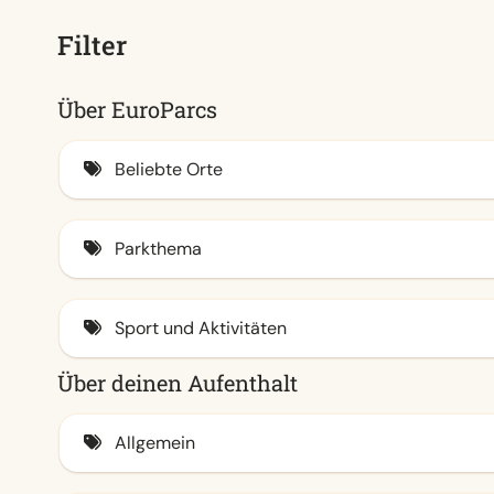
Filter
Über EuroParcs
Beliebte Orte
Am IJsselmeer
Parkthema
Veluwe
An der Küste
Familie
Sport und Aktivitäten
Waddeneilanden
Stadt
Über deinen Aufenthalt
Am Meer
Natur (7)
Animationsprogramm (7)
Am Veluwemeer
Wasser (7)
Freibad / Spraypark
Allgemein
Achterhoek
Hallenbad