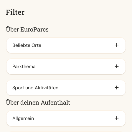
Filter
Über EuroParcs
Beliebte Orte
Am IJsselmeer
Parkthema
Veluwe
An der Küste (13)
Familie (13)
Sport und Aktivitäten
Waddeneilanden
Stadt
Über deinen Aufenthalt
Am Meer (18)
Natur (8)
Animationsprogramm (13)
Am Veluwemeer
Wasser (22)
Freibad / Spraypark
Allgemein
Achterhoek
Hallenbad (3)