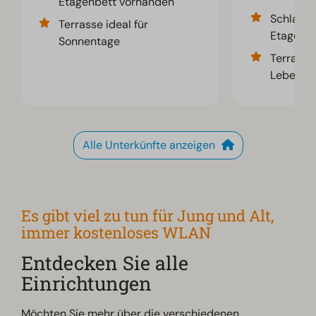
Etagenbett vorhanden
Schlafzi
Terrasse ideal für
Etagenb
Sonnentage
Terrasse
Leben
Alle Unterkünfte anzeigen
Es gibt viel zu tun für Jung und Alt,
immer kostenloses WLAN
Entdecken Sie alle
Einrichtungen
Möchten Sie mehr über die verschiedenen