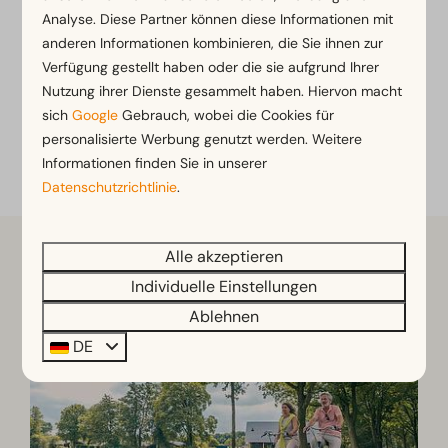
Analyse. Diese Partner können diese Informationen mit
anderen Informationen kombinieren, die Sie ihnen zur
Tickets für Ausflüge
Rad- und Wa
Verfügung gestellt haben oder die sie aufgrund Ihrer
Nutzung ihrer Dienste gesammelt haben. Hiervon macht
sich
Google
Gebrauch, wobei die Cookies für
Mehr dazu auf der Website von EuroParcs
personalisierte Werbung genutzt werden. Weitere
Noordwijkse Duinen
Informationen finden Sie in unserer
Datenschutzrichtlinie
.
Alle akzeptieren
Individuelle Einstellungen
Ablehnen
DE