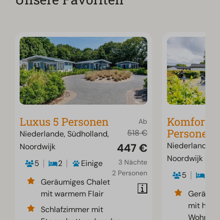
Luxus 5 Personen
Komfort 5
Ab
Personen
518 €
Niederlande, Südholland,
Niederlande, S
447 €
Noordwijk
Noordwijk
3 Nächte
5
2
Einige
2 Personen
5
2
Geräumiges Chalet
mit warmem Flair
Geräumi
mit hell
Schlafzimmer mit
Wohnber