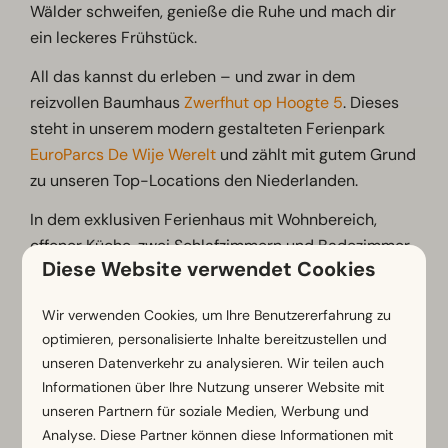
Wälder schweifen, genieße die Ruhe und mach dir
ein leckeres Frühstück.
All das kannst du erleben – und zwar in dem
reizvollen Baumhaus
Zwerfhut op Hoogte 5
. Dieses
steht in unserem modern gestalteten Ferienpark
EuroParcs De Wije Werelt
und zählt mit gutem Grund
zu unseren Top-Locations den Niederlanden.
In dem exklusiven Ferienhaus mit Wohnbereich,
offener Küche, zwei Schlafzimmern und Badezimmer
Diese Website verwendet Cookies
erfährst du dein ganz eigenes, unvergleichbares
Baumhaus-Adventure in Holland. Freue dich auf eine
Wir verwenden Cookies, um Ihre Benutzererfahrung zu
Ferienunterkunft, in der jeder Feriengast zur Ruhe
optimieren, personalisierte Inhalte bereitzustellen und
kommt.
unseren Datenverkehr zu analysieren. Wir teilen auch
Informationen über Ihre Nutzung unserer Website mit
Ebenso ausschlaggebend für den hohen
unseren Partnern für soziale Medien, Werbung und
Erholungsfaktor ist die umliegende Veluwe. Denn
Analyse. Diese Partner können diese Informationen mit
Naturverbundene sollten mindestens einmal die