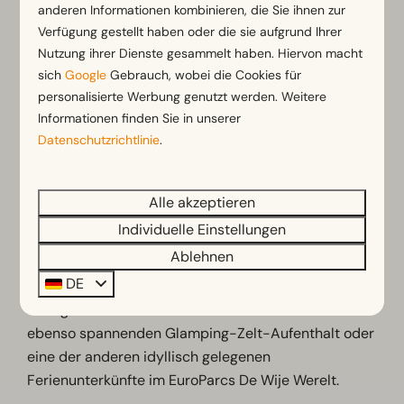
anderen Informationen kombinieren, die Sie ihnen zur
naturpächtige Veluwe mit ihren entzückenden
Verfügung gestellt haben oder die sie aufgrund Ihrer
Städten und Dörfern sehen.
Nutzung ihrer Dienste gesammelt haben. Hiervon macht
Überzeuge dich selbst von der atemberaubend
sich
Google
Gebrauch, wobei die Cookies für
personalisierte Werbung genutzt werden. Weitere
schönen Naturvielfalt, indem du einem Ausflug in
Informationen finden Sie in unserer
den Nationalparks De Hoge Veluwe machst.
Datenschutzrichtlinie
.
Eins ist klar: In einem Baumhaus in Holland
verbringen Feriengäste ihre freien Tage fernab des
Alle akzeptieren
Alltagsstresses, der bereits beim bloßen Anblick
eines solchen gemütlichen Holzhauses vergessen ist.
Individuelle Einstellungen
Ablehnen
Das Baumhaus Zwerfhut op Hoogte 5 in Holland ist
DE
nicht in dem von dir gewünschten Zeitraum
verfügbar? Das macht nichts: Dann buche einen
ebenso spannenden Glamping-Zelt-Aufenthalt oder
eine der anderen idyllisch gelegenen
Ferienunterkünfte im EuroParcs De Wije Werelt.