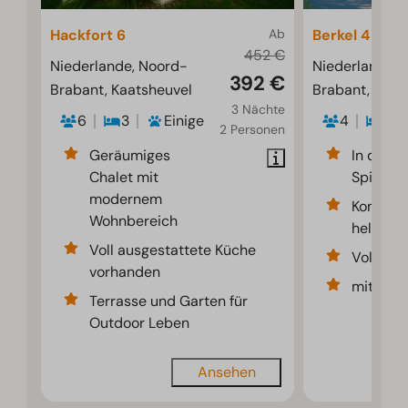
Hackfort 6
Ab
Berkel 4
452 €
Niederlande, Noord-
Niederlande, 
392 €
Brabant, Kaatsheuvel
Brabant, Kaat
3 Nächte
6
3
Einige
4
2
2 Personen
Geräumiges
In der N
Chalet mit
Spielpla
modernem
Komforta
Wohnbereich
hellem 
Voll ausgestattete Küche
Voll aus
vorhanden
mit ein
Terrasse und Garten für
Outdoor Leben
Ansehen