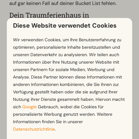
auf gar keinen Fall auf deiner Bucket List fehlen.
Dein Traumferienhaus in
Nordbrabant
Diese Website verwendet Cookies
Die Provinz Nordbrabant in den Niederlanden ist
Wir verwenden Cookies, um Ihre Benutzererfahrung zu
bekannt für ihre malerischen Landschaften,
optimieren, personalisierte Inhalte bereitzustellen und
charmanten Städte und zahlreiche
unseren Datenverkehr zu analysieren. Wir teilen auch
Freizeitmöglichkeiten. Ob du mit der Familie verreist,
Informationen über Ihre Nutzung unserer Website mit
einen romantischen Kurztrip planst oder ein
unseren Partnern für soziale Medien, Werbung und
Aktivwochenende suchst – in einem Ferienpark von
Analyse. Diese Partner können diese Informationen mit
EuroParcs in Noord-Brabant findest du die perfekte
anderen Informationen kombinieren, die Sie ihnen zur
Unterkunft.
Verfügung gestellt haben oder die sie aufgrund Ihrer
Nutzung ihrer Dienste gesammelt haben. Hiervon macht
Buche jetzt deinen Urlaub in luxuriöse Villen,
sich
Google
Gebrauch, wobei die Cookies für
gemütliche Chalets oder komfortable
Tiny Houses
personalisierte Werbung genutzt werden. Weitere
mitten in der Natur und genieße mit deinen Liebsten
Informationen finden Sie in unserer
eine gemeinsame Auszeit in einem Ferienhaus in
Datenschutzrichtlinie
.
Nordbrabant. Unsere Ferienparks bieten