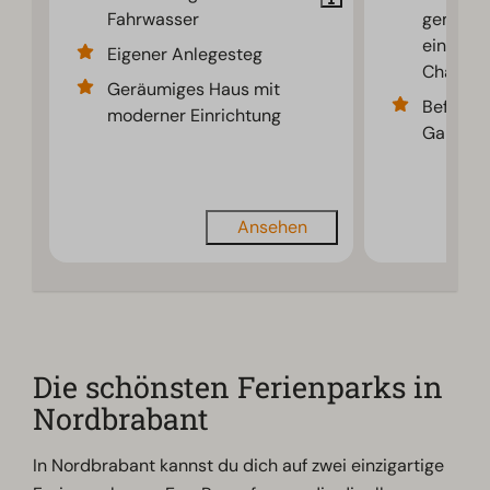
Fahrwasser
gemütli
eingeric
Eigener Anlegesteg
Chalet
Geräumiges Haus mit
Befestig
moderner Einrichtung
Gartenm
Ansehen
Die schönsten Ferienparks in
Nordbrabant
In Nordbrabant kannst du dich auf zwei einzigartige