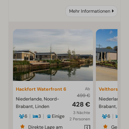
Mehr Informationen
Hackfort Waterfront 6
Ab
Velthorst 6
499 €
Niederlande, Noord-
Niederlande, 
428 €
Brabant, Linden
Brabant, Lind
3 Nächte
6
3
Einige
6
3
2 Personen
Direkte Lage am
Geräumi