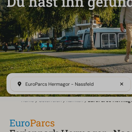
Du hast ihn gefun
EuroParcs Hermagor - Nassfeld
Home
Österreich
Kärnten
EuroParcs Hermago
Euro
Parcs