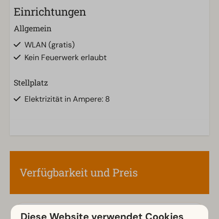
Einrichtungen
Allgemein
WLAN (gratis)
Kein Feuerwerk erlaubt
Stellplatz
Elektrizität in Ampere: 8
Verfügbarkeit und Preis
Diese Website verwendet Cookies
2 Gäste