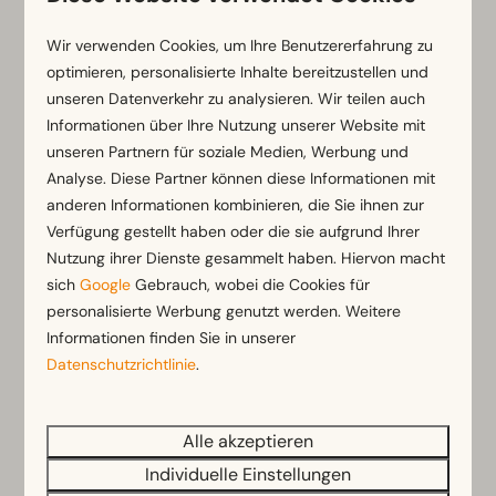
Wir verwenden Cookies, um Ihre Benutzererfahrung zu
So
09-08-2026
Mo
10-08-2026
optimieren, personalisierte Inhalte bereitzustellen und
unseren Datenverkehr zu analysieren. Wir teilen auch
Sa
So
Mo
Informationen über Ihre Nutzung unserer Website mit
8 Aug
9 Aug
10 Aug
unseren Partnern für soziale Medien, Werbung und
Analyse. Diese Partner können diese Informationen mit
—
77 €
—
1 Nacht
anderen Informationen kombinieren, die Sie ihnen zur
—
—
—
Verfügung gestellt haben oder die sie aufgrund Ihrer
2 Nächte
Nutzung ihrer Dienste gesammelt haben. Hiervon macht
—
—
—
3 Nächte
sich
Google
Gebrauch, wobei die Cookies für
personalisierte Werbung genutzt werden. Weitere
—
—
—
4 Nächte
Informationen finden Sie in unserer
Datenschutzrichtlinie
.
—
—
—
5 Nächte
—
—
—
6 Nächte
Alle akzeptieren
Individuelle Einstellungen
—
—
—
7 Nächte