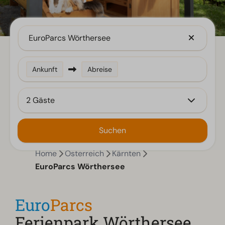
EuroParcs Wörthersee
Ankunft
Abreise
2 Gäste
Suchen
Home
Österreich
Kärnten
EuroParcs Wörthersee
Euro
Parcs
Ferienpark Wörthersee