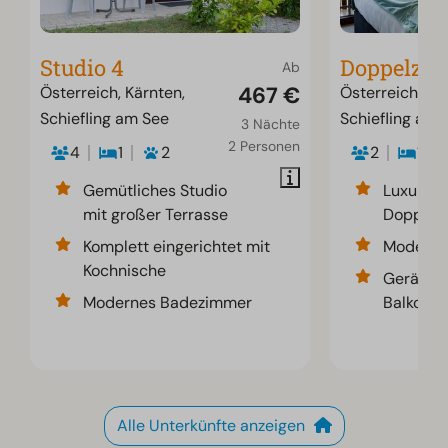
Studio 4
Doppelzi
Ab
467 €
Österreich, Kärnten,
Österreich, Kä
Schiefling am See
Schiefling am 
3 Nächte
2 Personen
4
1
2
2
1
Gemütliches Studio
Luxuriös
mit großer Terrasse
Doppelz
Komplett eingerichtet mit
Modernes
Kochnische
Geräumi
Modernes Badezimmer
Balkon
Alle Unterkünfte anzeigen