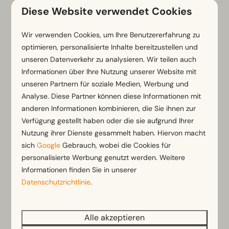
Über unsere „Suchen & Buchen“-Funktion findest du
Diese Website verwendet Cookies
genau den Ferienpark und die Unterkunft, die zu dir,
deinem treuen Vierbeiner und deinen Mitreisenden
Wir verwenden Cookies, um Ihre Benutzererfahrung zu
passen.
optimieren, personalisierte Inhalte bereitzustellen und
unseren Datenverkehr zu analysieren. Wir teilen auch
Informationen über Ihre Nutzung unserer Website mit
unseren Partnern für soziale Medien, Werbung und
Analyse. Diese Partner können diese Informationen mit
anderen Informationen kombinieren, die Sie ihnen zur
Verfügung gestellt haben oder die sie aufgrund Ihrer
Nutzung ihrer Dienste gesammelt haben. Hiervon macht
sich
Google
Gebrauch, wobei die Cookies für
personalisierte Werbung genutzt werden. Weitere
Informationen finden Sie in unserer
Datenschutzrichtlinie
.
Alle akzeptieren