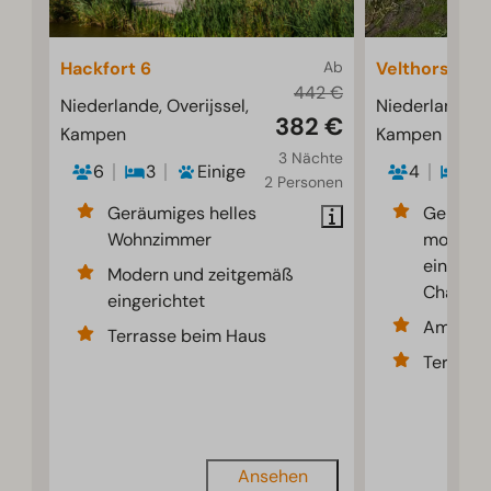
Hackfort 6
Ab
Velthorst 4
442 €
Niederlande, Overijssel,
Niederlande, O
382 €
Kampen
Kampen
3 Nächte
6
3
Einige
4
2
2 Personen
Geräumiges helles
Gemütli
Wohnzimmer
modern
eingeric
Modern und zeitgemäß
Chalet
eingerichtet
Am Wass
Terrasse beim Haus
Terrass
Ansehen