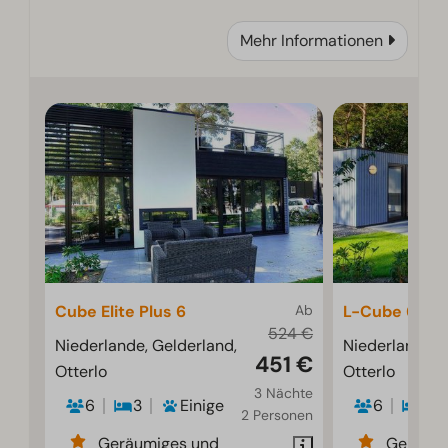
Mehr Informationen
Cube Elite Plus 6
Ab
L-Cube 6
524 €
Niederlande, Gelderland,
Niederlande, 
451 €
Otterlo
Otterlo
3 Nächte
6
3
Einige
6
3
2 Personen
Geräumiges und
Geräumi