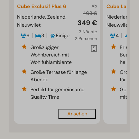
Cube Exclusif Plus 6
Ab
Cube La Mer 
403 €
Niederlande, Zeeland,
Niederlande, 
349 €
Nieuwvliet
Nieuwvliet
3 Nächte
6
3
Einige
4
2
2 Personen
Großzügiger
Frische
Wohnbereich mit
Beachde
Wohlfühlambiente
heller 
Große Terrasse für lange
Großes 
Abende
für Ent
Perfekt für gemeinsame
Gemütli
Quality Time
mit offe
Ansehen