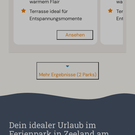
warmem Flair
warmem 
Terrasse ideal für
Terrasse
Entspannungsmomente
Entspa
Ansehen
Mehr Ergebnisse (2 Parks)
Dein idealer Urlaub im
Ferienpark in Zeeland am