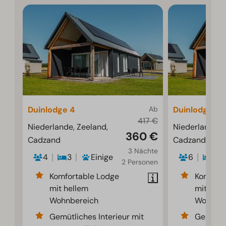
Duinlodge 4
Ab
Duinlodge 6
417 €
Niederlande, Zeeland,
Niederlande, 
360 €
Cadzand
Cadzand
3 Nächte
4
3
Einige
6
3
2 Personen
Komfortable Lodge
Komfort
mit hellem
mit hell
Wohnbereich
Wohnber
Gemütliches Interieur mit
Gemütlic