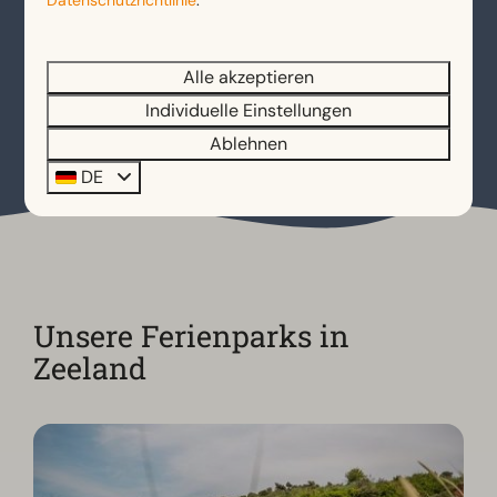
Komfort und oft sogar einen direkten Strandzugang.
Auch dein Vierbeiner ist in unseren
hundefreundlichen Unterkünften
mehr als
Alle akzeptieren
willkommen sodass einem rundum gelungenen
Individuelle Einstellungen
Urlaub in Zeeland nichts im Wege steht.
Ablehnen
DE
Unsere Ferienparks in
Zeeland