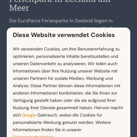
Meer
Die EuroParcs Ferienparks in Zeeland liegen in
einzigartigen Küstenregionen und bieten dir die
Diese Website verwendet Cookies
perfekte Kombination aus Komfort und Natur. Hier
kannst du am Strand entspannen, Wassersportarten
Wir verwenden Cookies, um Ihre Benutzererfahrung zu
wie Kitesurfen, Segeln oder Stand up Paddling
optimieren, personalisierte Inhalte bereitzustellen und
ausprobieren oder die Freizeiteinrichtungen wie
unseren Datenverkehr zu analysieren. Wir teilen auch
Spielplätze, Restaurants und den Fahrradverleih
Informationen über Ihre Nutzung unserer Website mit
nutzen. Für echte Strandliebhaber sind die Parks
unseren Partnern für soziale Medien, Werbung und
EuroParcs Schoneveld
und
EuroParcs Cadzand
ideal
Analyse. Diese Partner können diese Informationen mit
da du dein Ferienhaus in wenigen Minuten verlassen
anderen Informationen kombinieren, die Sie ihnen zur
und direkt am Meer stehen kannst. Suchst du eher
Verfügung gestellt haben oder die sie aufgrund Ihrer
Nutzung ihrer Dienste gesammelt haben. Hiervon macht
die Ruhe eines kleineren Parks bietet sich
EuroParcs
sich
Google
Gebrauch, wobei die Cookies für
De Zeeuwse Duinen
bei Westkapelle an. Ob du mit
personalisierte Werbung genutzt werden. Weitere
der Familie, mit Freunden oder mit dem Hund anreist
Informationen finden Sie in unserer
unsere modernen
Ferienhäuser
bieten dir höchsten
Datenschutzrichtlinie
.