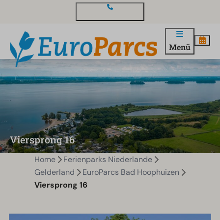
Kontakt und Fragen
Menü
Viersprong 16
Home
Ferienparks Niederlande
Gelderland
EuroParcs Bad Hoophuizen
Viersprong 16