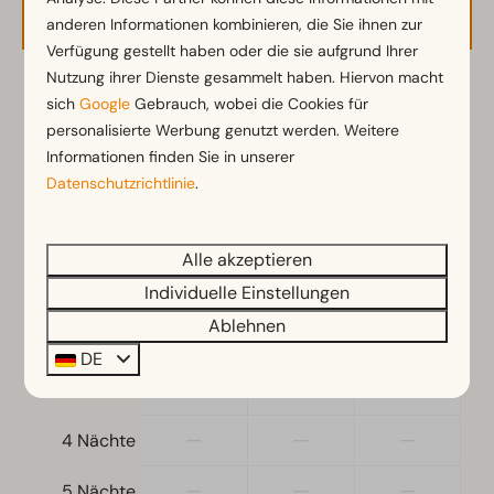
Verfügbarkeit und Preis
Küche
anderen Informationen kombinieren, die Sie ihnen zur
Verfügung gestellt haben oder die sie aufgrund Ihrer
Einbauküche
Nutzung ihrer Dienste gesammelt haben. Hiervon macht
Filterkaffeemaschine
2 Gäste
sich
Google
Gebrauch, wobei die Cookies für
Kühl-/Gefrierkombination
personalisierte Werbung genutzt werden. Weitere
Kaffeemaschine
Informationen finden Sie in unserer
Geschirrspüler
Sa
08-08-2026
Mo
10-08-2026
Datenschutzrichtlinie
.
Wasserkocher
Fr
Sa
So
7 Aug
8 Aug
9 Aug
Standort
Alle akzeptieren
—
1.218 €
—
1 Nacht
Freistehend
Individuelle Einstellungen
Ablehnen
—
1.305 €
—
2 Nächte
Schlafzimmer
DE
Schlafzimmer oben: 5
—
—
—
3 Nächte
Schlafzimmer unten: 2
—
—
—
4 Nächte
Wohnzimmer
—
—
—
5 Nächte