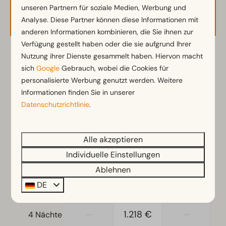
Sonnenschirm
unseren Partnern für soziale Medien, Werbung und
Verfügbarkeit und Preis
Analyse. Diese Partner können diese Informationen mit
Terrasse
anderen Informationen kombinieren, die Sie ihnen zur
Garten
Verfügung gestellt haben oder die sie aufgrund Ihrer
Gartenmöbel
Nutzung ihrer Dienste gesammelt haben. Hiervon macht
2 Gäste
sich
Google
Gebrauch, wobei die Cookies für
Küche
personalisierte Werbung genutzt werden. Weitere
Kombi-Mikrowelle
Mo
17-08-2026
Di
18-08-2026
Informationen finden Sie in unserer
Kühl-/Gefrierkombination
Datenschutzrichtlinie
.
Kaffeemaschine
So
Mo
Di
16 Aug
17 Aug
18 Aug
Geschirrspüler
Alle akzeptieren
Wasserkocher
—
778 €
778 €
1 Nacht
Individuelle Einstellungen
—
836 €
836 €
Standort
2 Nächte
Ablehnen
DE
Freistehend
—
905 €
925 €
3 Nächte
Schlafzimmer
—
1.218 €
—
4 Nächte