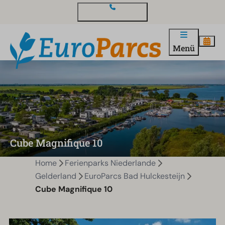
Kontakt und Fragen
Menü
Cube Magnifique 10
Home
Ferienparks Niederlande
Gelderland
EuroParcs Bad Hulckesteijn
Cube Magnifique 10