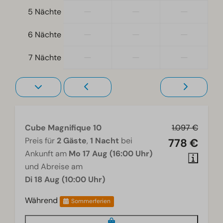
Einzelbetten: 10
—
—
—
5 Nächte
Einzelbettdecken und Kissen
Schlafzimmer oben: 3
—
—
—
6 Nächte
Schlafzimmer unten: 1
—
—
—
7 Nächte
Wohnzimmer
Fernseher
Cube Magnifique 10
1.097 €
Preis für
2 Gäste
,
1 Nacht
bei
778 €
Ankunft am
Mo 17 Aug (16:00 Uhr)
und Abreise am
Di 18 Aug (10:00 Uhr)
Während
Sommerferien