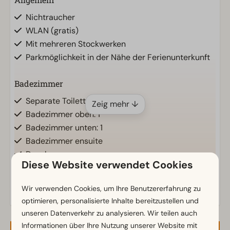
Nichtraucher
WLAN (gratis)
Mit mehreren Stockwerken
Parkmöglichkeit in der Nähe der Ferienunterkunft
Badezimmer
Separate Toiletten: 1
Zeig mehr ↓
Badezimmer oben: 1
Badezimmer unten: 1
Badezimmer ensuite
Dusche
Diese Website verwendet Cookies
Toiletten im Badezimmer: 1
Wir verwenden Cookies, um Ihre Benutzererfahrung zu
Außenbereich
optimieren, personalisierte Inhalte bereitzustellen und
Outdoor-Kamin
unseren Datenverkehr zu analysieren. Wir teilen auch
Lounge Set
Informationen über Ihre Nutzung unserer Website mit