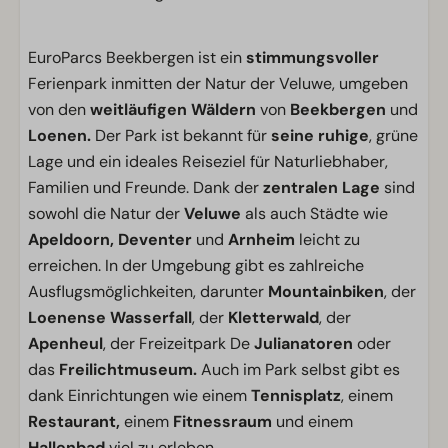
EuroParcs Beekbergen ist ein
stimmungsvoller
Ferienpark inmitten der Natur der Veluwe, umgeben
von den
weitläufigen Wäldern
von
Beekbergen
und
Loenen.
Der Park ist bekannt für
seine ruhige
, grüne
Lage und ein ideales Reiseziel für Naturliebhaber,
Familien und Freunde. Dank der
zentralen Lage
sind
sowohl die Natur der
Veluwe
als auch Städte wie
Apeldoorn,
Deventer
und
Arnheim
leicht zu
erreichen. In der Umgebung gibt es zahlreiche
Ausflugsmöglichkeiten, darunter
Mountainbiken
, der
Loenense Wasserfall
, der
Kletterwald
, der
Apenheul
, der Freizeitpark De
Julianatoren
oder
das
Freilichtmuseum.
Auch im Park selbst gibt es
dank Einrichtungen wie einem
Tennisplatz
, einem
Restaurant,
einem
Fitnessraum
und einem
Hallenbad
viel zu erleben.