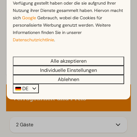
Verfügung gestellt haben oder die sie aufgrund Ihrer
Badezimmer
Nutzung ihrer Dienste gesammelt haben. Hiervon macht
Zeig mehr ↓
sich
Google
Gebrauch, wobei die Cookies für
Badezimmer unten: 1
personalisierte Werbung genutzt werden. Weitere
Informationen finden Sie in unserer
Außenbereich
Datenschutzrichtlinie
.
Sonnenschirm
Terrasse
Alle akzeptieren
Garten
Individuelle Einstellungen
Gartenmöbel
Ablehnen
Küche
DE
Verfügbarkeit und Preis
Einbauküche
Induktionsherd
Küchenzeile
Kühlschrank
2 Gäste
Mikrowelle
Wasserkocher