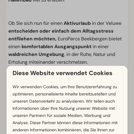
Ob Sie sich nun für einen
Aktivurlaub
in der Veluwe
entscheiden oder einfach dem Alltagsstress
entfliehen möchten,
EuroParcs Beekbergen bietet
einen
komfortablen Ausgangspunkt
in einer
waldreichen Umgebung
, in der Ruhe, Natur und
Erholung miteinander verschmelzen.
Diese Website verwendet Cookies
Einrichtungen
Wir verwenden Cookies, um Ihre Benutzererfahrung zu
Allgemein
optimieren, personalisierte Inhalte bereitzustellen und
Nichtraucher
unseren Datenverkehr zu analysieren. Wir teilen auch
WLAN (gratis)
Informationen über Ihre Nutzung unserer Website mit
Elektro-Kamin
unseren Partnern für soziale Medien, Werbung und
Mit mehreren Stockwerken
Analyse. Diese Partner können diese Informationen mit
Parkmöglichkeit in der Nähe der Ferienunterkunft
anderen Informationen kombinieren, die Sie ihnen zur