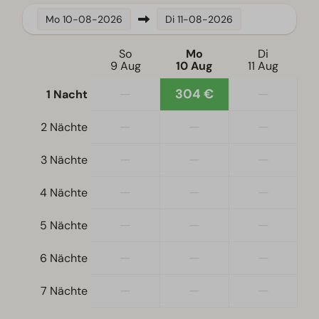
Mo
10-08-2026
Di
11-08-2026
Standort
So
Mo
Di
Freistehend
9 Aug
10 Aug
11 Aug
—
304 €
—
1 Nacht
Schlafzimmer
Kastenbett
—
—
—
2 Nächte
Einzelbetten: 2
Einzelbettdecken und Kissen
—
—
—
3 Nächte
—
—
—
Wellness
4 Nächte
Gemeinsamer Hot Tub
—
—
—
5 Nächte
Wohnzimmer
—
—
—
6 Nächte
Fernseher
—
—
—
7 Nächte