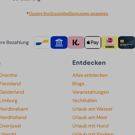
*
Unsere Buchungsbedingungen anzeigen
re Bezahlung
n
Entdecken
 Drenthe
Alles entdecken
Flevoland
Blogs
 Gelderland
Veranstaltungen
 Limburg
Yachthäfen
 Nordbrabant
Urlaub am Wasser
 Nordholland
Urlaub am Meer
Overijssel
Urlaub mit Hund
Utrecht
Urlaub mit Kindern