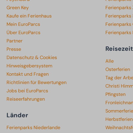
Green Key
Ferienparks
Kaufe ein Ferienhaus
Ferienparks
Mein EuroParcs
Ferienparks 
Über EuroParcs
Ferienparks
Partner
Reisezei
Presse
Datenschutz & Cookies
Alle
Hinweisgebersystem
Osterferien
Kontakt und Fragen
Tag der Arbe
Richtlinien für Bewertungen
Christi Himm
Jobs bei EuroParcs
Pfingsten
Reiseerfahrungen
Fronleichna
Sommerferi
Länder
Herbstferien
Ferienparks Niederlande
Weihnachtsf