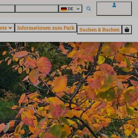
Fragen
Entdecke EuroParcs
DE
Mein EuroParcs
ote
Informationen zum Park
Suchen & Buchen