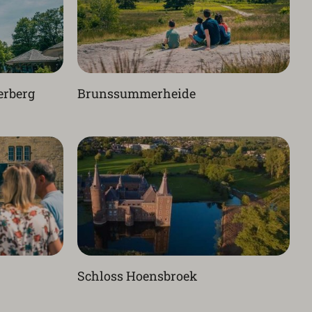
erberg
Brunssummerheide
Schloss Hoensbroek