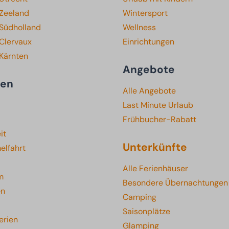
 Zeeland
Wintersport
 Südholland
Wellness
Clervaux
Einrichtungen
 Kärnten
Angebote
ten
Alle Angebote
Last Minute Urlaub
Frühbucher-Rabatt
it
Unterkünfte
elfahrt
Alle Ferienhäuser
m
Besondere Übernachtungen
en
Camping
Saisonplätze
erien
Glamping