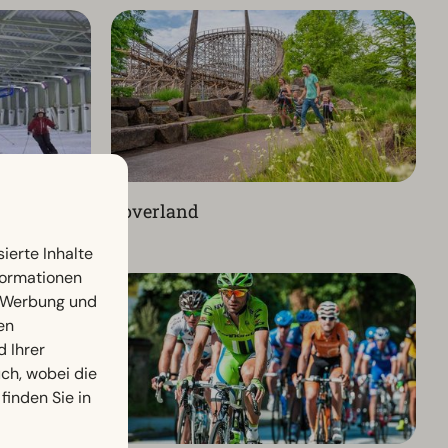
Toverland
ierte Inhalte
nformationen
, Werbung und
en
d Ihrer
h, wobei die
finden Sie in