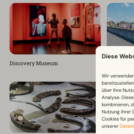
Diese Webs
Discovery Museum
Maastrich
Wir verwenden 
bereitzustelle
über Ihre Nutz
Analyse. Diese
kombinieren, d
Nutzung ihrer
Cookies für pe
unserer
Datens