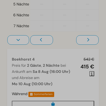
—
—
—
5 Nächte
Wohnzimmer
—
—
—
6 Nächte
Fernseher
—
—
—
7 Nächte
Boekhorst 4
542 €
Preis für
2 Gäste
,
2 Nächte
bei
415 €
Ankunft am
Sa 8 Aug (16:00 Uhr)
und Abreise am
Mo 10 Aug (10:00 Uhr)
Während
Sommerferien