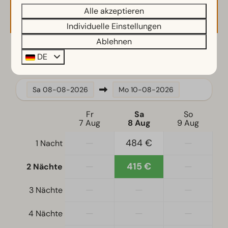
Verfügbarkeit und Preis
Kühlschrank ohne Gefrierfach
Alle akzeptieren
Kaffeemaschine
Individuelle Einstellungen
Mikrowelle
Ablehnen
Geschirrspüler
2 Gäste
DE
Wasserkocher
Standort
Sa
08-08-2026
Mo
10-08-2026
Freistehend
Fr
Sa
So
7 Aug
8 Aug
9 Aug
Schlafzimmer
—
484 €
—
1 Nacht
Einzelbetten: 4
Einzelbettdecken und Kissen
—
415 €
—
2 Nächte
Schlafzimmer unten: 2
—
—
—
3 Nächte
Zugänglichkeit
—
—
—
4 Nächte
Ebenerdig