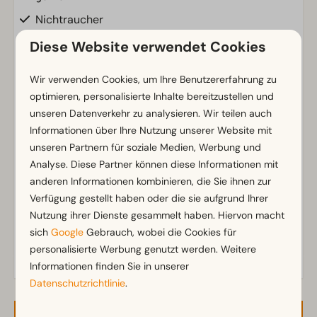
Nichtraucher
WLAN (gratis)
Diese Website verwendet Cookies
Parkmöglichkeit in der Nähe der Ferienunterkunft
Wir verwenden Cookies, um Ihre Benutzererfahrung zu
Badezimmer
optimieren, personalisierte Inhalte bereitzustellen und
unseren Datenverkehr zu analysieren. Wir teilen auch
Badezimmer unten: 1
Informationen über Ihre Nutzung unserer Website mit
Toiletten im Badezimmer: 1
Zeig mehr ↓
unseren Partnern für soziale Medien, Werbung und
Analyse. Diese Partner können diese Informationen mit
Außenbereich
anderen Informationen kombinieren, die Sie ihnen zur
Sonnenschirm
Verfügung gestellt haben oder die sie aufgrund Ihrer
Terrasse
Nutzung ihrer Dienste gesammelt haben. Hiervon macht
Garten
sich
Google
Gebrauch, wobei die Cookies für
personalisierte Werbung genutzt werden. Weitere
Gartenmöbel
Informationen finden Sie in unserer
Datenschutzrichtlinie
.
Küche
Einbauküche