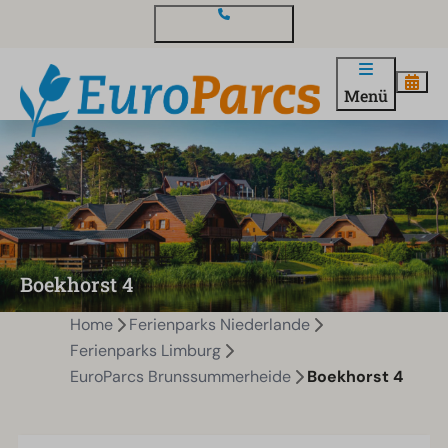
Kontakt und Fragen
Menü
Boekhorst 4
Home
Ferienparks Niederlande
Ferienparks Limburg
EuroParcs Brunssummerheide
Boekhorst 4