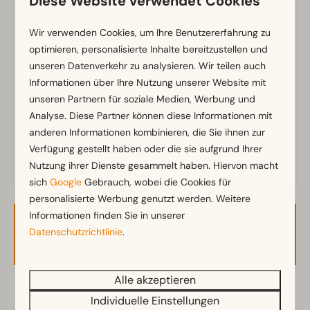
Diese Website verwendet Cookies
Badezimmer
Badezimmer unten: 1
Wir verwenden Cookies, um Ihre Benutzererfahrung zu
Dusche
Zeig mehr ↓
optimieren, personalisierte Inhalte bereitzustellen und
unseren Datenverkehr zu analysieren. Wir teilen auch
Außenbereich
Informationen über Ihre Nutzung unserer Website mit
unseren Partnern für soziale Medien, Werbung und
Sonnenschirm
Analyse. Diese Partner können diese Informationen mit
Terrasse
anderen Informationen kombinieren, die Sie ihnen zur
Garten
Verfügung gestellt haben oder die sie aufgrund Ihrer
Gartenmöbel
Nutzung ihrer Dienste gesammelt haben. Hiervon macht
sich
Google
Gebrauch, wobei die Cookies für
Küche
personalisierte Werbung genutzt werden. Weitere
Einbauküche
Informationen finden Sie in unserer
Verfügbarkeit und Preis
Kühlschrank
Datenschutzrichtlinie
.
Kaffeemaschine
Mikrowelle
Alle akzeptieren
Geschirrspüler
2 Gäste
Individuelle Einstellungen
Wasserkocher