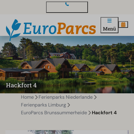
Kontakt und Fragen
Menü
Hackfort 4
Home
Ferienparks Niederlande
Ferienparks Limburg
EuroParcs Brunssummerheide
Hackfort 4