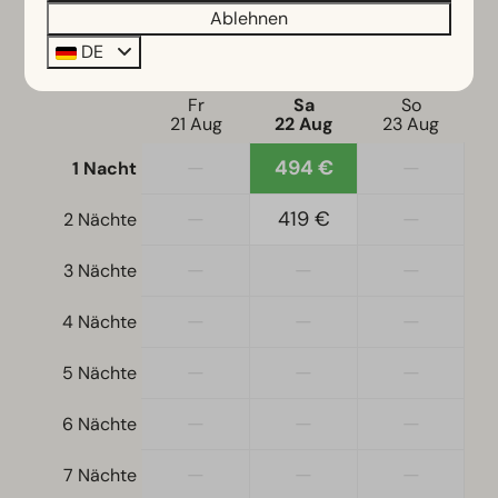
Ablehnen
Standort
DE
Sa
22-08-2026
So
23-08-2026
Freistehend
Fr
Sa
So
21 Aug
22 Aug
23 Aug
Schlafzimmer
—
494 €
—
1 Nacht
Einzelbetten: 4
Einzelbettdecken und Kissen
—
419 €
—
2 Nächte
Schlafzimmer unten: 2
—
—
—
3 Nächte
Zugänglichkeit
—
—
—
4 Nächte
Ebenerdig
—
—
—
5 Nächte
Wohnzimmer
—
—
—
6 Nächte
Fernseher
—
—
—
7 Nächte