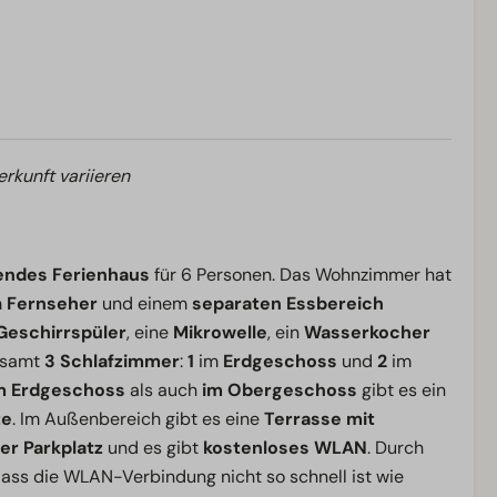
erkunft variieren
endes Ferienhaus
für 6 Personen. Das Wohnzimmer hat
m
Fernseher
und einem
separaten Essbereich
Geschirrspüler
, eine
Mikrowelle
, ein
Wasserkocher
gesamt
3 Schlafzimmer
:
1
im
Erdgeschoss
und
2
im
m Erdgeschoss
als auch
im Obergeschoss
gibt es ein
te
. Im Außenbereich gibt es eine
Terrasse mit
er Parkplatz
und es gibt
kostenloses WLAN
. Durch
 dass die WLAN-Verbindung nicht so schnell ist wie