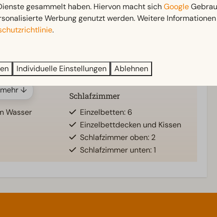
 Dienste gesammelt haben. Hiervon macht sich
Google
Gebrauc
etten: 2
Sonnenschirm
rsonalisierte Werbung genutzt werden. Weitere Informationen 
ben: 1
Terrasse
chutzrichtlinie
.
nten: 1
Garten
ensuite
Gartenmöbel
usche
ren
Individuelle Einstellungen
Ablehnen
 mehr ↓
Schlafzimmer
am Wasser
Einzelbetten: 6
Einzelbettdecken und Kissen
Schlafzimmer oben: 2
Schlafzimmer unten: 1