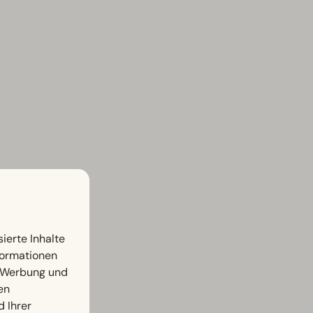
ierte Inhalte
nformationen
, Werbung und
en
d Ihrer