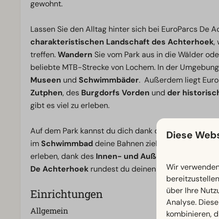
gewohnt.
Lassen Sie den Alltag hinter sich bei EuroParcs De 
charakteristischen Landschaft des Achterhoek
,
treffen.
Wandern
Sie vom Park aus in die Wälder ode
beliebte MTB-Strecke von Lochem. In der Umgebung
Museen
und
Schwimmbäder
. Außerdem liegt Euro
Zutphen
, des
Burgdorfs Vorden
und
der historis
gibt es viel zu erleben.
Auf dem Park kannst du dich dank der
großzügigen
Diese Webs
im
Schwimmbad
deine Bahnen ziehen oder auf de
erleben, dank des
Innen- und Außenspielplatzes
, 
Wir verwenden 
De Achterhoek
rundest du deinen Urlaub ab.
bereitzustelle
über Ihre Nutz
Einrichtungen
Analyse. Diese
Allgemein
Badezimmer
kombinieren, d