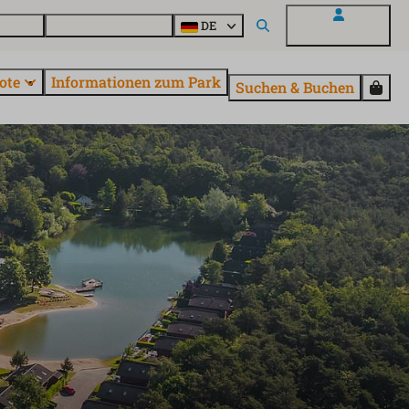
Fragen
Entdecke EuroParcs
DE
Mein EuroParcs
ote
Informationen zum Park
Suchen & Buchen