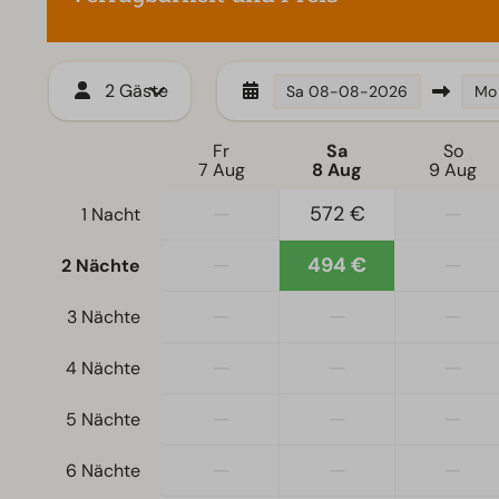
Erdgeschoss
2 Gäste
Sa
08-08-2026
Mo
Fr
Sa
So
7 Aug
8 Aug
9 Aug
—
572 €
—
1 Nacht
—
494 €
—
2 Nächte
—
—
—
3 Nächte
—
—
—
4 Nächte
—
—
—
5 Nächte
—
—
—
6 Nächte