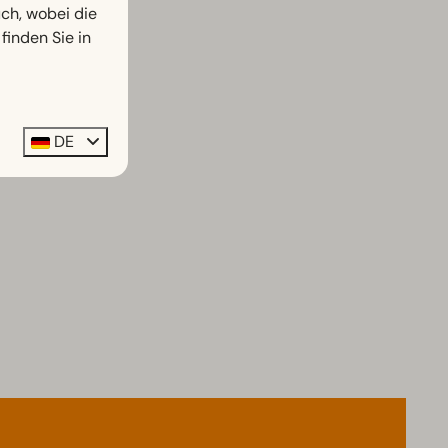
h, wobei die
finden Sie in
DE