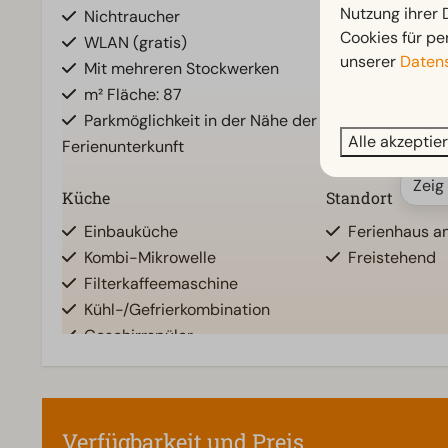
Nutzung ihrer
Nichtraucher
Separate Toil
Cookies für pe
WLAN (gratis)
Badezimmer o
unserer
Datens
Mit mehreren Stockwerken
Badezimmer u
m² Fläche: 87
Badezimmer 
Parkmöglichkeit in der Nähe der
Begehbare D
Alle akzeptie
Ferienunterkunft
Zeig
Küche
Standort
Einbauküche
Ferienhaus 
Kombi-Mikrowelle
Freistehend
Filterkaffeemaschine
Kühl-/Gefrierkombination
Geschirrspüler
Wasserkocher
Heizung und Kühlung
Wohnzimmer
Verfügbarkeit und Preis
Fußbodenheizung im
Fernseher