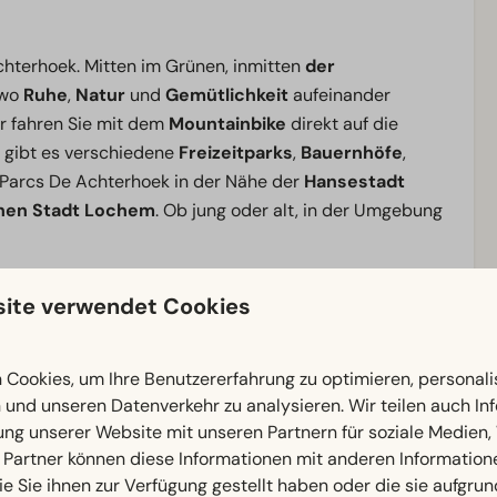
Achterhoek. Mitten im Grünen, inmitten
der
 wo
Ruhe
,
Natur
und
Gemütlichkeit
aufeinander
r fahren Sie mit dem
Mountainbike
direkt auf die
 gibt es verschiedene
Freizeitparks
,
Bauernhöfe
,
Parcs De Achterhoek in der Nähe der
Hansestadt
chen Stadt Lochem
. Ob jung oder alt, in der Umgebung
 Anlage
vollkommen entspannen,
am Wasser relaxen
,
ite verwendet Cookies
m
Tennisplatz
aktiv sein. Auch für Kinder gibt es viel zu
der
Minigolfanlage
und der
Tierwiese
. Bei
EuroParcs
Cookies, um Ihre Benutzererfahrung zu optimieren, personalis
n und unseren Datenverkehr zu analysieren. Wir teilen auch I
ung unserer Website mit unseren Partnern für soziale Medien
 Partner können diese Informationen mit anderen Information
Außenbereich
ie Sie ihnen zur Verfügung gestellt haben oder die sie aufgrun