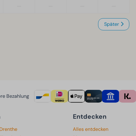
—
—
—
—
Später
re Bezahlung
n
Entdecken
 Drenthe
Alles entdecken