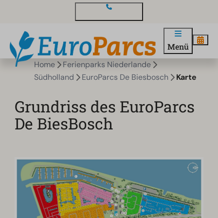
Kontakt und Fragen
Menü
Home
Ferienparks Niederlande
Südholland
EuroParcs De Biesbosch
Karte
Grundriss des EuroParcs
De BiesBosch