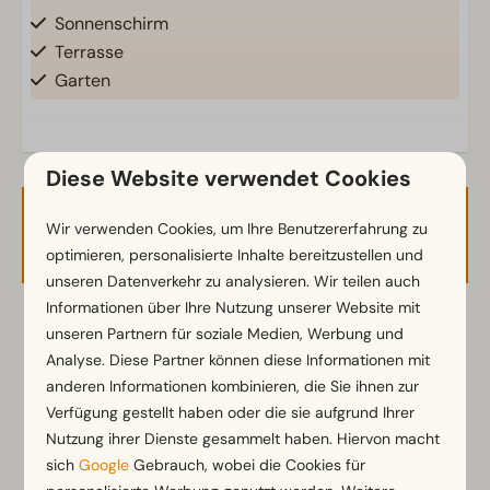
Sonnenschirm
Terrasse
Garten
Gartenmöbel
Küche
Diese Website verwendet Cookies
Einbauküche
Verfügbarkeit und Preis
Wir verwenden Cookies, um Ihre Benutzererfahrung zu
Kombi-Mikrowelle
optimieren, personalisierte Inhalte bereitzustellen und
Gasherd
unseren Datenverkehr zu analysieren. Wir teilen auch
Kühl-/Gefrierkombination
Informationen über Ihre Nutzung unserer Website mit
Kaffeemaschine
2 Gäste
unseren Partnern für soziale Medien, Werbung und
Wasserkocher
Analyse. Diese Partner können diese Informationen mit
anderen Informationen kombinieren, die Sie ihnen zur
Standort
Fr
21-08-2026
Sa
22-08-2026
Verfügung gestellt haben oder die sie aufgrund Ihrer
Freistehend
Nutzung ihrer Dienste gesammelt haben. Hiervon macht
Do
Fr
Sa
sich
Google
Gebrauch, wobei die Cookies für
20 Aug
21 Aug
22 Aug