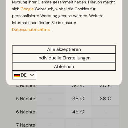
Nutzung ihrer Dienste gesammelt haben. Hiervon macht
sich
Google
Gebrauch, wobei die Cookies für
personalisierte Werbung genutzt werden. Weitere
Sa
08-08-2026
So
09-08-2026
Informationen finden Sie in unserer
Datenschutzrichtlinie
Fr
.
Sa
So
7 Aug
8 Aug
9 Aug
—
10 €
10 €
1 Nacht
Alle akzeptieren
Individuelle Einstellungen
—
15 €
15 €
2 Nächte
Ablehnen
—
23 €
23 €
3 Nächte
DE
—
30 €
30 €
4 Nächte
—
38 €
38 €
5 Nächte
—
45 €
—
6 Nächte
—
—
—
7 Nächte