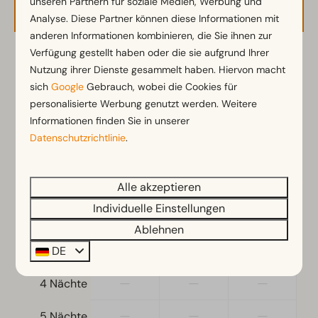
Verfügbarkeit und Preis
unseren Partnern für soziale Medien, Werbung und
Einbauküche
Analyse. Diese Partner können diese Informationen mit
Kühlschrank
anderen Informationen kombinieren, die Sie ihnen zur
Nespresso-Maschine
Verfügung gestellt haben oder die sie aufgrund Ihrer
2 Gäste
Nutzung ihrer Dienste gesammelt haben. Hiervon macht
Wasserkocher
sich
Google
Gebrauch, wobei die Cookies für
personalisierte Werbung genutzt werden. Weitere
Standort
Sa
08-08-2026
Mo
10-08-2026
Informationen finden Sie in unserer
Freistehend
Datenschutzrichtlinie
.
Fr
Sa
So
7 Aug
8 Aug
9 Aug
Schlafzimmer
—
458 €
—
1 Nacht
Alle akzeptieren
Einzelbetten: 2
Individuelle Einstellungen
Einzelbettdecken und Kissen
—
495 €
—
2 Nächte
Schlafboden
Ablehnen
Doppelbetten: 1
—
—
—
3 Nächte
DE
—
—
—
Heizung und Kühlung
4 Nächte
Pelletofen
—
—
—
5 Nächte