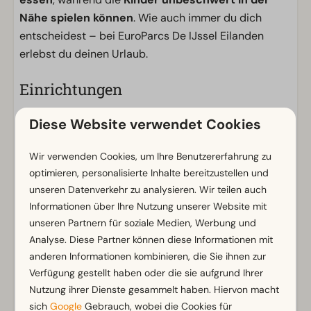
Nähe spielen können
. Wie auch immer du dich
entscheidest – bei EuroParcs De IJssel Eilanden
erlebst du deinen Urlaub.
Einrichtungen
Allgemein
Diese Website verwendet Cookies
Nichtraucher
WLAN (gratis)
Wir verwenden Cookies, um Ihre Benutzererfahrung zu
Parkmöglichkeit in der Nähe der Ferienunterkunft
optimieren, personalisierte Inhalte bereitzustellen und
unseren Datenverkehr zu analysieren. Wir teilen auch
Informationen über Ihre Nutzung unserer Website mit
Badezimmer
unseren Partnern für soziale Medien, Werbung und
Badezimmer unten: 1
Analyse. Diese Partner können diese Informationen mit
Begehbare Dusche
Zeig mehr ↓
anderen Informationen kombinieren, die Sie ihnen zur
Regendusche
Verfügung gestellt haben oder die sie aufgrund Ihrer
Toiletten im Badezimmer: 1
Nutzung ihrer Dienste gesammelt haben. Hiervon macht
sich
Google
Gebrauch, wobei die Cookies für