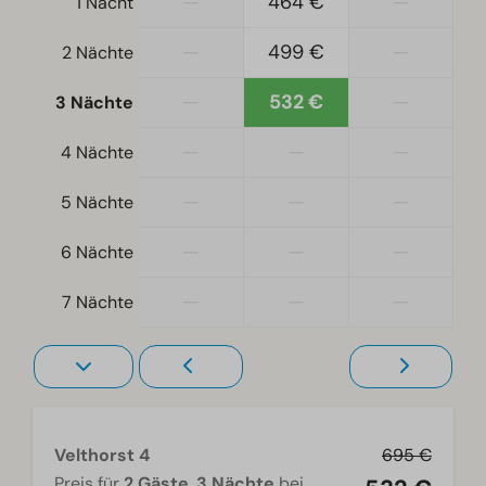
—
464 €
—
1 Nacht
Ferienhaus am Wasser
—
499 €
—
2 Nächte
Schlafzimmer
Einzelbetten: 4
—
532 €
—
3 Nächte
Schlafzimmer unten: 2
—
—
—
4 Nächte
Zugänglichkeit
—
—
—
5 Nächte
Ebenerdig
—
—
—
6 Nächte
Wohnzimmer
—
—
—
7 Nächte
Smart-TV
Velthorst 4
695 €
Preis für
2 Gäste
,
3 Nächte
bei