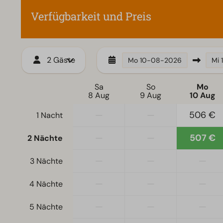
Verfügbarkeit und Preis
2 Gäste
Mo
10-08-2026
Mi
Sa
So
Mo
8 Aug
9 Aug
10 Aug
—
—
506 €
1 Nacht
—
—
507 €
2 Nächte
—
—
—
3 Nächte
—
—
—
4 Nächte
—
—
—
5 Nächte