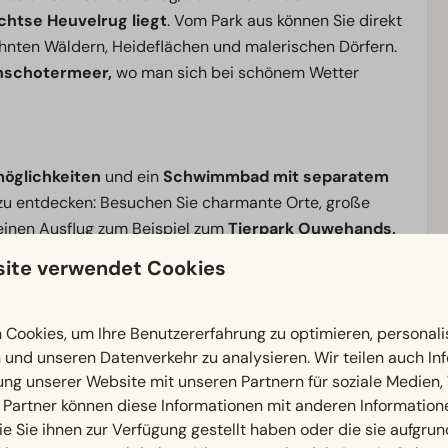
htse Heuvelrug liegt
. Vom Park aus können Sie direkt
ehnten Wäldern, Heideflächen und malerischen Dörfern.
nschotermeer,
wo man sich bei schönem Wetter
möglichkeiten
und ein
Schwimmbad mit separatem
 zu entdecken: Besuchen Sie charmante Orte, große
einen Ausflug zum Beispiel zum
Tierpark Ouwehands,
 Eisenbahnmuseum
. Dank der zentralen Lage ist dies
ite verwendet Cookies
h für Abenteuer.
Cookies, um Ihre Benutzererfahrung zu optimieren, personalis
n und unseren Datenverkehr zu analysieren. Wir teilen auch I
chaffen, endlos zu wandern und Rad zu fahren oder
ung unserer Website mit unseren Partnern für soziale Medien
trechtse Heuvelrug erleben Sie
Ihren idealen Urlaub.
 Partner können diese Informationen mit anderen Information
ie Sie ihnen zur Verfügung gestellt haben oder die sie aufgrun