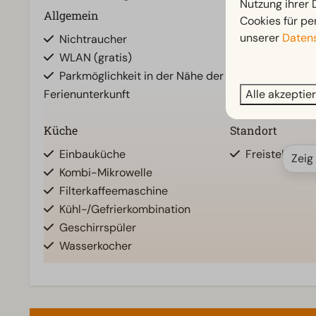
Nutzung ihrer
Allgemein
Badezimmer
Cookies für pe
unserer
Datens
Nichtraucher
Badezimmer u
WLAN (gratis)
Dusche
Parkmöglichkeit in der Nähe der
Alle akzeptie
Ferienunterkunft
Küche
Standort
Einbauküche
Freistehend
Zeig
Kombi-Mikrowelle
Filterkaffeemaschine
Kühl-/Gefrierkombination
Geschirrspüler
Wasserkocher
Zugänglichkeit
Wohnzimmer
Ebenerdig
Fernseher