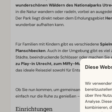
wunderschönen Wäldern des Nationalparks Utrec
in die Natur wandern oder radeln, vorbei an ausged
Der Park liegt direkt neben dem Erholungsgebiet
He
wunderbar aufhalten kann.
Für Familien mit Kindern gibt es verschiedene
Spiel
Planschbecken
. Auch in der Umgebung gibt es viel
Städte, beeindruckende Schlösser oder machen Sie 
zu Play-in Utrecht, zum Miffy-Museum
oder
zum
Diese Webs
das ideale Reiseziel sowohl für Entspannung als auc
Wir verwenden 
bereitzustelle
Ob Sie nun kommen, um gemeinsam Erinnerungen zu s
über Ihre Nutz
einfach nur die Ruhe zu genießen – bei EuroParcs U
Analyse. Diese
kombinieren, d
Einrichtungen