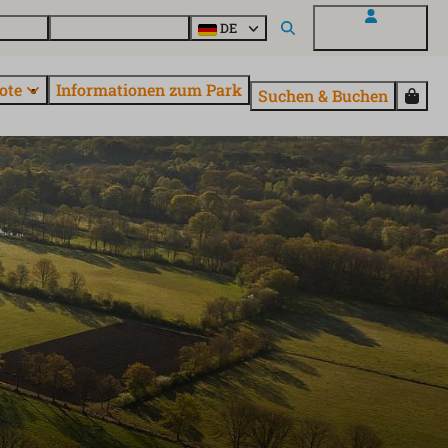
Fragen
Entdecke EuroParcs
DE
Mein EuroParcs
ote
Informationen zum Park
Suchen & Buchen