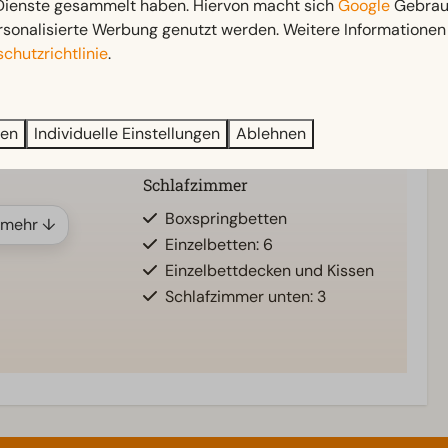
 Dienste gesammelt haben. Hiervon macht sich
Google
Gebrauc
Außenbereich
rsonalisierte Werbung genutzt werden. Weitere Informationen 
chutzrichtlinie
.
nten: 1
Sonnenschirm
Terrasse
Garten
ren
Individuelle Einstellungen
Ablehnen
Gartenmöbel
Schlafzimmer
Boxspringbetten
 mehr ↓
Einzelbetten: 6
Einzelbettdecken und Kissen
Schlafzimmer unten: 3