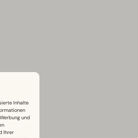
ierte Inhalte
nformationen
, Werbung und
en
d Ihrer