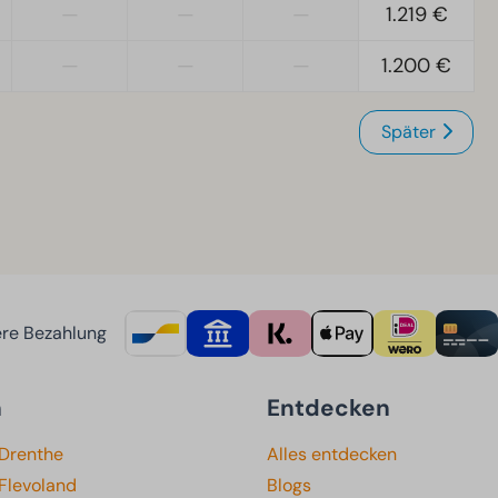
—
—
—
1.219 €
—
—
—
1.200 €
Später
re Bezahlung
n
Entdecken
 Drenthe
Alles entdecken
Flevoland
Blogs