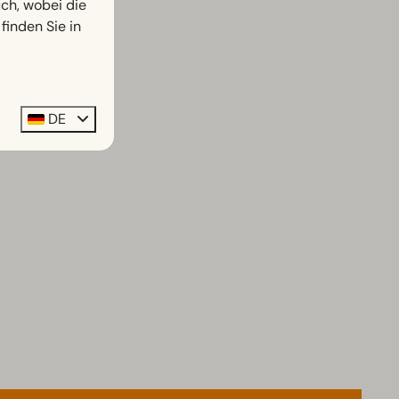
h, wobei die
finden Sie in
DE