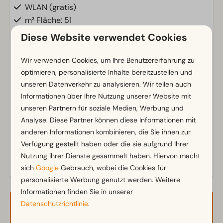
WLAN (gratis)
m² Fläche: 51
Parkmöglichkeit in der Nähe der Ferienunterkunft
Diese Website verwendet Cookies
Badezimmer
Wir verwenden Cookies, um Ihre Benutzererfahrung zu
optimieren, personalisierte Inhalte bereitzustellen und
Badezimmer unten: 1
Zeig mehr ↓
unseren Datenverkehr zu analysieren. Wir teilen auch
Dusche
Informationen über Ihre Nutzung unserer Website mit
Toiletten im Badezimmer: 1
unseren Partnern für soziale Medien, Werbung und
Analyse. Diese Partner können diese Informationen mit
Außenbereich
anderen Informationen kombinieren, die Sie ihnen zur
Sonnenschirm
Verfügung gestellt haben oder die sie aufgrund Ihrer
Nutzung ihrer Dienste gesammelt haben. Hiervon macht
Terrasse
sich
Google
Gebrauch, wobei die Cookies für
Garten
personalisierte Werbung genutzt werden. Weitere
Gartenmöbel
Informationen finden Sie in unserer
Datenschutzrichtlinie
.
Küche
Verfügbarkeit und Preis