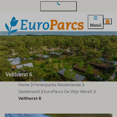
Kontakt und Fragen
Menü
Velthorst 6
Home
Ferienparks Niederlande
Gelderland
EuroParcs De Wije Werelt
Velthorst 6