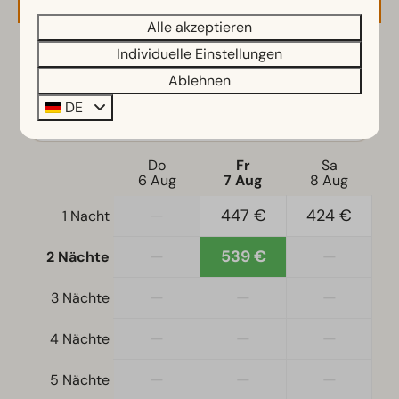
Einbauküche
Kombi-Mikrowelle
Alle akzeptieren
Filterkaffeemaschine
Individuelle Einstellungen
2 Gäste
Kühlschrank mit Gefrierfach
Ablehnen
Kaffeepadmaschine
DE
Geschirrspüler
Fr
07-08-2026
So
09-08-2026
Wasserkocher
Do
Fr
Sa
6 Aug
7 Aug
8 Aug
Standort
—
447 €
424 €
1 Nacht
Freistehend
—
539 €
—
2 Nächte
Schlafzimmer
Einzelbetten: 4
—
—
—
3 Nächte
Einzelbettdecken und Kissen
—
—
—
4 Nächte
Schlafzimmer unten: 2
Etagenbet(ten): 1
—
—
—
5 Nächte