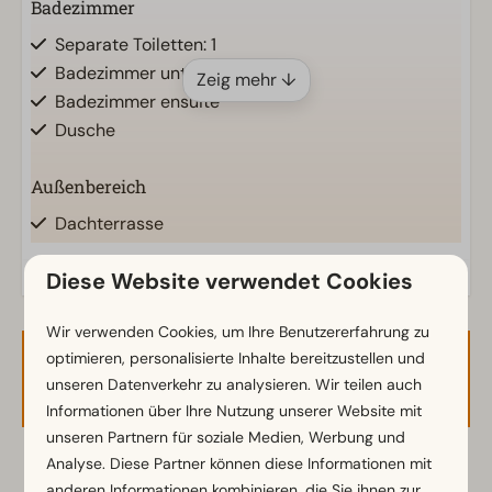
Badezimmer
Separate Toiletten: 1
Badezimmer unten: 2
Zeig mehr ↓
Badezimmer ensuite
Dusche
Außenbereich
Dachterrasse
Sonnenschirm
Diese Website verwendet Cookies
Terrasse
Garten
Wir verwenden Cookies, um Ihre Benutzererfahrung zu
Gartenmöbel
optimieren, personalisierte Inhalte bereitzustellen und
Verfügbarkeit und Preis
unseren Datenverkehr zu analysieren. Wir teilen auch
Küche
Informationen über Ihre Nutzung unserer Website mit
Kombi-Mikrowelle
unseren Partnern für soziale Medien, Werbung und
Einbauküche
Analyse. Diese Partner können diese Informationen mit
2 Gäste
Kühlschrank mit Gefrierfach
anderen Informationen kombinieren, die Sie ihnen zur