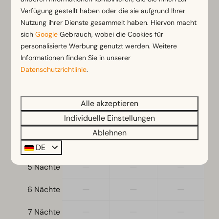
Nespresso-Maschine
Verfügung gestellt haben oder die sie aufgrund Ihrer
Nutzung ihrer Dienste gesammelt haben. Hiervon macht
Geschirrspüler
Di
11-08-2026
Do
13-08-2026
sich
Google
Gebrauch, wobei die Cookies für
Gefrierschrank
personalisierte Werbung genutzt werden. Weitere
Wasserkocher
Mo
Di
Mi
10 Aug
11 Aug
12 Aug
Informationen finden Sie in unserer
Datenschutzrichtlinie
.
Standort
501 €
531 €
560 €
1 Nacht
Freistehend
—
797 €
—
2 Nächte
Alle akzeptieren
Schlafzimmer
Individuelle Einstellungen
—
—
—
3 Nächte
Einzelbetten: 6
Ablehnen
—
—
—
4 Nächte
Einzelbettdecken und Kissen
DE
Schlafzimmer unten: 2
—
—
—
5 Nächte
Schlafboden
—
—
—
6 Nächte
Wohnzimmer
—
—
—
Fernseher
7 Nächte