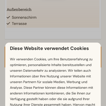
Außenbereich
Sonnenschirm
Terrasse
Garten
Gartenmöbel
Diese Website verwendet Cookies
Küche
Verfügbarkeit und Preis
Einbauküche
Wir verwenden Cookies, um Ihre Benutzererfahrung zu
Kombi-Mikrowelle
optimieren, personalisierte Inhalte bereitzustellen und
Kühlschrank mit Gefrierfach
unseren Datenverkehr zu analysieren. Wir teilen auch
Nespresso-Maschine
Informationen über Ihre Nutzung unserer Website mit
2 Gäste
Geschirrspüler
unseren Partnern für soziale Medien, Werbung und
Wasserkocher
Analyse. Diese Partner können diese Informationen mit
anderen Informationen kombinieren, die Sie ihnen zur
Sa
08-08-2026
Mi
12-08-2026
Standort
Verfügung gestellt haben oder die sie aufgrund Ihrer
Nutzung ihrer Dienste gesammelt haben. Hiervon macht
Sa
So
Mo