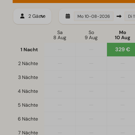
2 Gäste
Mo
10-08-2026
Di
Sa
So
Mo
8 Aug
9 Aug
10 Aug
—
—
329 €
1 Nacht
—
—
—
2 Nächte
—
—
—
3 Nächte
—
—
—
4 Nächte
—
—
—
5 Nächte
—
—
—
6 Nächte
—
—
—
7 Nächte