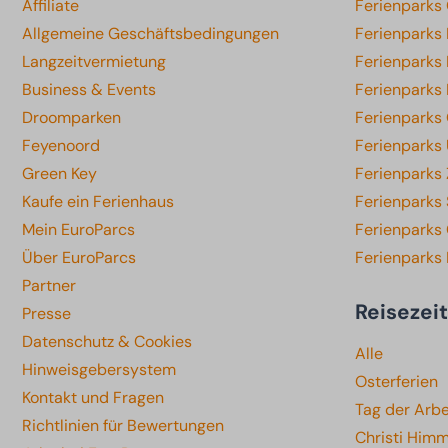
Affiliate
Ferienparks
Allgemeine Geschäftsbedingungen
Ferienparks
Langzeitvermietung
Ferienparks
Business & Events
Ferienparks
Droomparken
Ferienparks 
Feyenoord
Ferienparks 
Green Key
Ferienparks
Kaufe ein Ferienhaus
Ferienparks
Mein EuroParcs
Ferienparks 
Über EuroParcs
Ferienparks
Partner
Reisezei
Presse
Datenschutz & Cookies
Alle
Hinweisgebersystem
Osterferien
Kontakt und Fragen
Tag der Arbe
Richtlinien für Bewertungen
Christi Himm