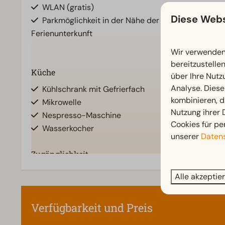
WLAN (gratis)
Dusche
Diese Webs
Parkmöglichkeit in der Nähe der
Toiletten im 
Ferienunterkunft
Wir verwenden 
bereitzustelle
Küche
Standort
über Ihre Nutz
Zeig
Analyse. Diese
Kühlschrank mit Gefrierfach
Freistehend
kombinieren, d
Mikrowelle
Nutzung ihrer
Nespresso-Maschine
Cookies für pe
Wasserkocher
unserer
Datens
Zugänglichkeit
Wohnzimmer
Ebenerdig
Fernseher
Alle akzeptie
Treppenstufen zur Unterkunft
Verfügbarkeit und Preis