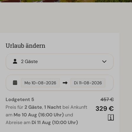
Urlaub ändern
2 Gäste
Mo
10-08-2026
Di
11-08-2026
Lodgetent 5
457 €
Preis für
2 Gäste
,
1 Nacht
bei Ankunft
329 €
am
Mo 10 Aug (16:00 Uhr)
und
Abreise am
Di 11 Aug (10:00 Uhr)