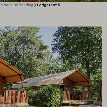
roParcs De Zanding
Lodgetent 5