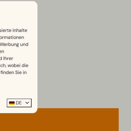
ierte Inhalte
nformationen
, Werbung und
en
d Ihrer
h, wobei die
finden Sie in
DE