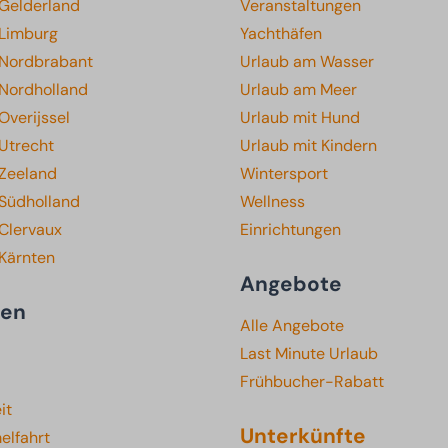
 Gelderland
Veranstaltungen
 Limburg
Yachthäfen
 Nordbrabant
Urlaub am Wasser
 Nordholland
Urlaub am Meer
Overijssel
Urlaub mit Hund
Utrecht
Urlaub mit Kindern
 Zeeland
Wintersport
 Südholland
Wellness
Clervaux
Einrichtungen
 Kärnten
Angebote
ten
Alle Angebote
Last Minute Urlaub
Frühbucher-Rabatt
it
Unterkünfte
elfahrt