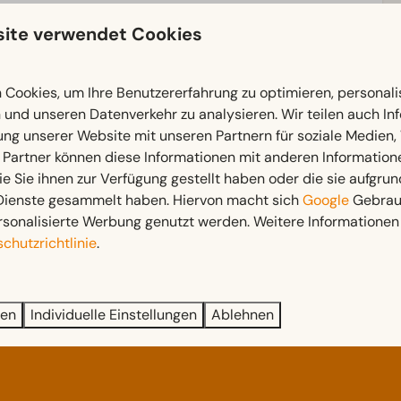
Terrasse
ite verwendet Cookies
Badezimmer: 1
Garten
Gartenmöbel
Veranda
Cookies, um Ihre Benutzererfahrung zu optimieren, personalis
n und unseren Datenverkehr zu analysieren. Wir teilen auch I
Schlafzimmer
ung unserer Website mit unseren Partnern für soziale Medien
 mehr ↓
 Partner können diese Informationen mit anderen Information
Einzelbetten: 2
ie Sie ihnen zur Verfügung gestellt haben oder die sie aufgrun
Einzelbettdecken und Kissen
 Dienste gesammelt haben. Hiervon macht sich
Google
Gebrauc
Schlafzimmer unten: 2
rsonalisierte Werbung genutzt werden. Weitere Informationen 
Dreistöckiges Hochbett: 1
chutzrichtlinie
.
ren
Individuelle Einstellungen
Ablehnen