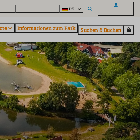
Fragen
Entdecke EuroParcs
DE
Mein EuroParcs
ote
Informationen zum Park
Suchen & Buchen