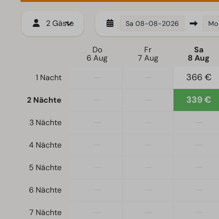
2 Gäste
Sa
08-08-2026
Mo
Do
Fr
Sa
6 Aug
7 Aug
8 Aug
—
—
366 €
1 Nacht
—
—
339 €
2 Nächte
—
—
—
3 Nächte
—
—
—
4 Nächte
—
—
—
5 Nächte
—
—
—
6 Nächte
—
—
—
7 Nächte