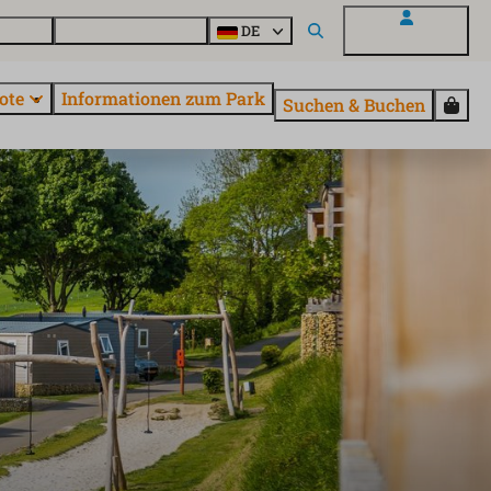
Fragen
Entdecke EuroParcs
DE
Mein EuroParcs
ote
Informationen zum Park
Suchen & Buchen