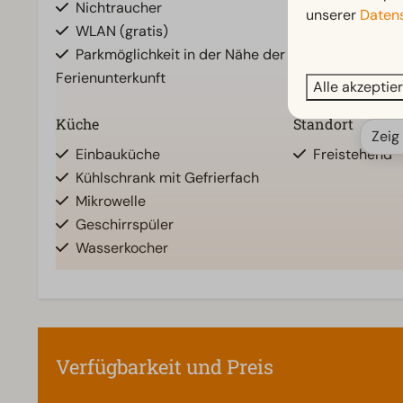
Nichtraucher
Badezimmer u
unserer
Datens
WLAN (gratis)
Dusche
Parkmöglichkeit in der Nähe der
Ferienunterkunft
Alle akzeptie
Küche
Standort
Zeig
Einbauküche
Freistehend
Kühlschrank mit Gefrierfach
Mikrowelle
Geschirrspüler
Wasserkocher
Zugänglichkeit
Wohnzimmer
Ebenerdig
Fernseher
Verfügbarkeit und Preis