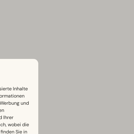
ierte Inhalte
nformationen
, Werbung und
en
d Ihrer
h, wobei die
finden Sie in