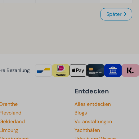
Später
re Bezahlung
n
Entdecken
 Drenthe
Alles entdecken
Flevoland
Blogs
 Gelderland
Veranstaltungen
 Limburg
Yachthäfen
 Nordbrabant
Urlaub am Wasser