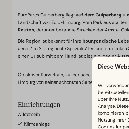
EuroParcs Gulperberg liegt
auf dem Gulperberg
und
Landschaft von Zuid-Limburg. Vom Park aus starten 
Routen
, darunter bekannte Strecken der Amstel Go
Die Region ist bekannt für ihre
bourgondische Lebe
genießen Sie regionale Spezialitäten und entdecken 
einen Urlaub mit dem
Hund
ist dies ein idealer Aus
Diese Webs
Ob aktiver Kurzurlaub, kulinarische Reise oder entsp
Limburg von seiner schönsten Seite.
Wir verwenden 
bereitzustelle
über Ihre Nutz
Einrichtungen
Analyse. Diese
kombinieren, d
Allgemein
Badezimmer
Nutzung ihrer
Klimaanlage
Separate Toile
Cookies für pe