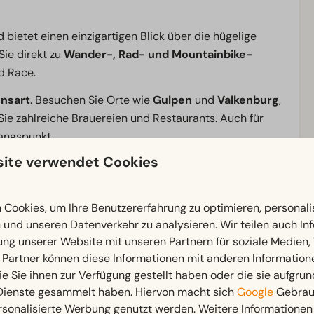
 bietet einen einzigartigen Blick über die hügelige
Sie direkt zu
Wander-, Rad- und Mountainbike-
ld Race.
nsart
. Besuchen Sie Orte wie
Gulpen
und
Valkenburg
,
Sie zahlreiche Brauereien und Restaurants. Auch für
gangspunkt.
ite verwendet Cookies
annter Aufenthalt mit Aussicht – hier erleben Sie Zuid-
Cookies, um Ihre Benutzererfahrung zu optimieren, personalis
n und unseren Datenverkehr zu analysieren. Wir teilen auch I
ung unserer Website mit unseren Partnern für soziale Medien
 Partner können diese Informationen mit anderen Information
ie Sie ihnen zur Verfügung gestellt haben oder die sie aufgrun
Außenbereich
 Dienste gesammelt haben. Hiervon macht sich
Google
Gebrauc
tten: 1
Terrasse
rsonalisierte Werbung genutzt werden. Weitere Informationen 