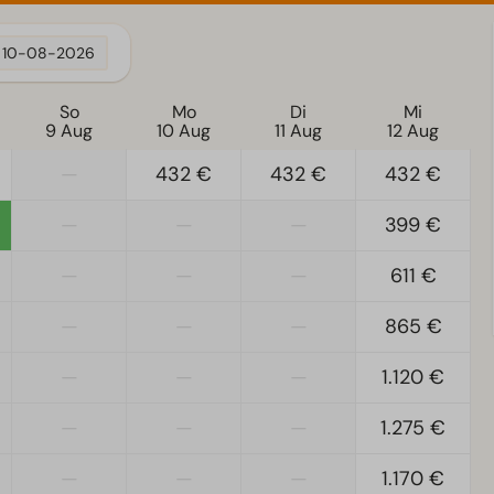
10-08-2026
So
Mo
Di
Mi
9 Aug
10 Aug
11 Aug
12 Aug
—
432 €
432 €
432 €
—
—
—
399 €
—
—
—
611 €
—
—
—
865 €
—
—
—
1.120 €
—
—
—
1.275 €
—
—
—
1.170 €