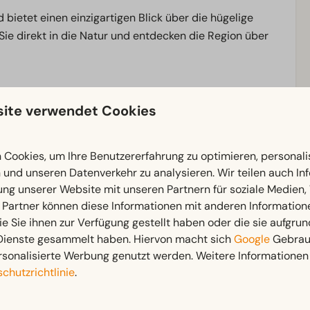
 bietet einen einzigartigen Blick über die hügelige
ie direkt in die Natur und entdecken die Region über
nsart
mit Orten wie
Gulpen
und
Valkenburg
.
ite verwendet Cookies
Cookies, um Ihre Benutzererfahrung zu optimieren, personalis
n und unseren Datenverkehr zu analysieren. Wir teilen auch I
Außenbereich
ung unserer Website mit unseren Partnern für soziale Medien
nten: 1
Terrasse
 Partner können diese Informationen mit anderen Information
Gartenmöbel
ie Sie ihnen zur Verfügung gestellt haben oder die sie aufgrun
Badezimmer: 1
Veranda
 Dienste gesammelt haben. Hiervon macht sich
Google
Gebrauc
rsonalisierte Werbung genutzt werden. Weitere Informationen 
chutzrichtlinie
.
Schlafzimmer