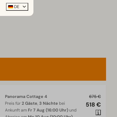
DE
Panorama Cottage 4
675 €
Preis für
2 Gäste
,
3 Nächte
bei
518 €
Ankunft am
Fr 7 Aug (16:00 Uhr)
und
Abreise am
Mo 10 Aug (10:00 Uhr)