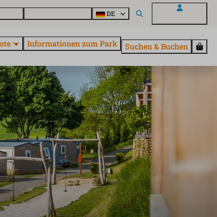
Fragen
Entdecke EuroParcs
DE
Mein EuroParcs
ote
Informationen zum Park
Suchen & Buchen