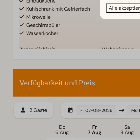
Einbauküche
Freistehend
Zeig
Alle akzeptie
Kühlschrank mit Gefrierfach
Mikrowelle
Geschirrspüler
Wasserkocher
Zugänglichkeit
Wohnzimmer
Ebenerdig
Fernseher
Verfügbarkeit und Preis
2 Gäste
Fr
07-08-2026
Mo
Do
Fr
Sa
6 Aug
7 Aug
8 Aug