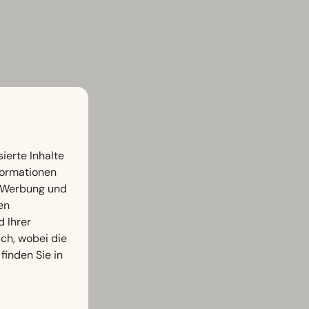
ierte Inhalte
nformationen
, Werbung und
en
d Ihrer
h, wobei die
finden Sie in