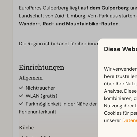
EuroParcs Gulperberg liegt
auf dem Gulperberg
und
Landschaft von Zuid-Limburg. Vom Park aus starten S
Wander-, Rad- und Mountainbike-Routen
.
Die Region ist bekannt für ihre
bourgondische Lebe
Diese Webs
Einrichtungen
Wir verwenden 
bereitzustelle
Allgemein
Badezimmer
über Ihre Nutz
Nichtraucher
Badezimmer u
Analyse. Diese
WLAN (gratis)
Dusche
kombinieren, d
Parkmöglichkeit in der Nähe der
Toiletten im 
Nutzung ihrer
Ferienunterkunft
Cookies für pe
unserer
Datens
Küche
Standort