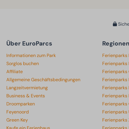
Siche
Über EuroParcs
Regione
Informationen zum Park
Ferienparks
Sorglos buchen
Ferienparks 
Affiliate
Ferienparks
Allgemeine Geschäftsbedingungen
Ferienparks
Langzeitvermietung
Ferienparks
Business & Events
Ferienparks
Droomparken
Ferienparks 
Feyenoord
Ferienparks 
Green Key
Ferienparks
Kaufe ein Ferienhaus
Ferienparks