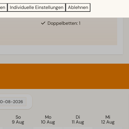
Einzelbetten: 2
 mehr ↓
ren
Individuelle Einstellungen
Ablehnen
Einzelbettdecken und Kissen
Schlafzimmer unten: 1
Doppelbetten: 1
10-08-2026
So
Mo
Di
Mi
9 Aug
10 Aug
11 Aug
12 Aug