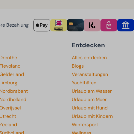
re Bezahlung
n
Entdecken
 Drenthe
Alles entdecken
Flevoland
Blogs
 Gelderland
Veranstaltungen
 Limburg
Yachthäfen
 Nordbrabant
Urlaub am Wasser
 Nordholland
Urlaub am Meer
Overijssel
Urlaub mit Hund
Utrecht
Urlaub mit Kindern
 Zeeland
Wintersport
 Südholland
Wellness