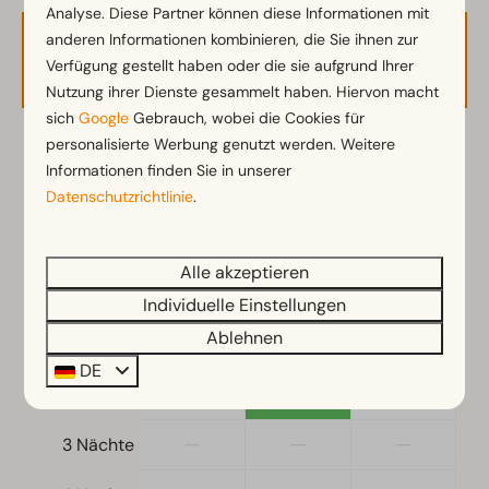
Analyse. Diese Partner können diese Informationen mit
anderen Informationen kombinieren, die Sie ihnen zur
Verfügbarkeit und Preis
Verfügung gestellt haben oder die sie aufgrund Ihrer
Nutzung ihrer Dienste gesammelt haben. Hiervon macht
sich
Google
Gebrauch, wobei die Cookies für
personalisierte Werbung genutzt werden. Weitere
2 Gäste
Informationen finden Sie in unserer
Datenschutzrichtlinie
.
So
09-08-2026
Di
11-08-2026
Alle akzeptieren
Sa
So
Mo
8 Aug
9 Aug
10 Aug
Individuelle Einstellungen
Ablehnen
—
57 €
57 €
1 Nacht
DE
—
88 €
—
2 Nächte
—
—
—
3 Nächte