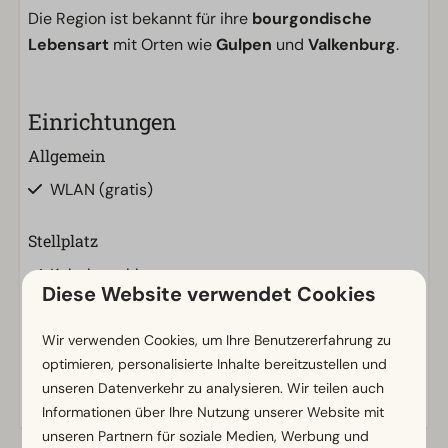
Die Region ist bekannt für ihre
bourgondische
Lebensart
mit Orten wie
Gulpen
und
Valkenburg
.
Einrichtungen
Allgemein
WLAN (gratis)
Stellplatz
Kabelanschluss
Diese Website verwendet Cookies
Anschluss ans Abwassersystem
Eigener Wasseranschluss
Wir verwenden Cookies, um Ihre Benutzererfahrung zu
Elektrizität in Ampere: 10
optimieren, personalisierte Inhalte bereitzustellen und
unseren Datenverkehr zu analysieren. Wir teilen auch
Informationen über Ihre Nutzung unserer Website mit
unseren Partnern für soziale Medien, Werbung und