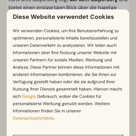
bietet einen einzigartigen Blick über die hügelige
Landschaft von Zuid-Limburg. Vom Park aus starten
Diese Website verwendet Cookies
Sie direkt in die Natur und entdecken die Region über
Wander-, Rad- und Mountainbike-Routen
Wir verwenden Cookies, um Ihre Benutzererfahrung zu
.
optimieren, personalisierte Inhalte bereitzustellen und
Bekannte Anstiege der Amstel Gold Race befinden
unseren Datenverkehr zu analysieren. Wir teilen auch
sich in unmittelbarer Nähe. Die Region ist bekannt für
Informationen über Ihre Nutzung unserer Website mit
ihre
bourgondische Lebensart
. Besuchen Sie Orte
unseren Partnern für soziale Medien, Werbung und
wie
Gulpen
und
Valkenburg
, genießen Sie regionale
Analyse. Diese Partner können diese Informationen mit
Spezialitäten und entdecken Sie zahlreiche
anderen Informationen kombinieren, die Sie ihnen zur
Brauereien und Restaurants. Auch für einen Urlaub
Verfügung gestellt haben oder die sie aufgrund Ihrer
mit dem
Hund
ist dies ein idealer Ausgangspunkt.
Nutzung ihrer Dienste gesammelt haben. Hiervon macht
sich
Google
Gebrauch, wobei die Cookies für
personalisierte Werbung genutzt werden. Weitere
Ob aktiver Kurzurlaub, kulinarische Reise oder
Informationen finden Sie in unserer
entspannter Aufenthalt mit Aussicht – hier erleben
Datenschutzrichtlinie
.
Sie Zuid-Limburg von seiner schönsten Seite.