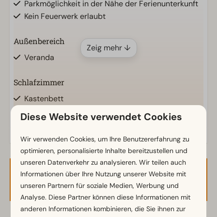
Parkmöglichkeit in der Nähe der Ferienunterkunft
Kein Feuerwerk erlaubt
Außenbereich
Zeig mehr ↓
Veranda
Schlafzimmer
Kastenbett
Einzelbettdecken und Kissen
Diese Website verwendet Cookies
Wohnzimmer
Wir verwenden Cookies, um Ihre Benutzererfahrung zu
optimieren, personalisierte Inhalte bereitzustellen und
Fernseher
unseren Datenverkehr zu analysieren. Wir teilen auch
Informationen über Ihre Nutzung unserer Website mit
Verfügbarkeit und Preis
unseren Partnern für soziale Medien, Werbung und
Analyse. Diese Partner können diese Informationen mit
anderen Informationen kombinieren, die Sie ihnen zur