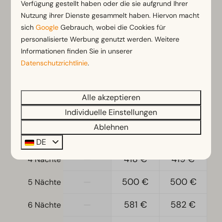
Verfügung gestellt haben oder die sie aufgrund Ihrer
2 Gäste
Nutzung ihrer Dienste gesammelt haben. Hiervon macht
sich
Google
Gebrauch, wobei die Cookies für
Sa
22-08-2026
So
23-08-2026
personalisierte Werbung genutzt werden. Weitere
Informationen finden Sie in unserer
Fr
Sa
So
Datenschutzrichtlinie
.
21 Aug
22 Aug
23 Aug
—
262 €
262 €
1 Nacht
Alle akzeptieren
Individuelle Einstellungen
—
291 €
291 €
2 Nächte
Ablehnen
—
410 €
396 €
3 Nächte
DE
—
418 €
419 €
4 Nächte
—
500 €
500 €
5 Nächte
—
581 €
582 €
6 Nächte