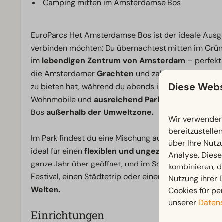
Camping mitten im Amsterdamse Bos
EuroParcs Het Amsterdamse Bos ist der ideale Ausga
verbinden möchten: Du übernachtest mitten im Grü
im
lebendigen Zentrum von Amsterdam
– perfekt
die Amsterdamer
Grachten
und zahlreiche Events. 
Diese Webs
zu bieten hat, während du abends in die Ruhe des Par
Wohnmobile und
ausreichend Parkmöglichkeiten f
Bos
außerhalb der Umweltzone.
Wir verwenden 
bereitzustelle
Im Park findest du eine Mischung aus Camping, Glam
über Ihre Nutz
ideal für einen
flexiblen und ungezwungenen Aufen
Analyse. Diese
ganze Jahr über geöffnet, und im Sommer sorgen
Fo
kombinieren, d
Festival, einen Städtetrip oder einen Aufenthalt in 
Nutzung ihrer
Welten.
Cookies für pe
unserer
Datens
Einrichtungen