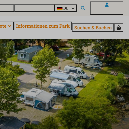
Fragen
Entdecke EuroParcs
DE
Mein EuroParcs
ote
Informationen zum Park
Suchen & Buchen