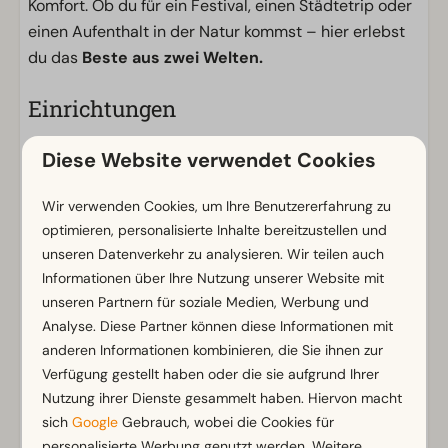
Komfort. Ob du für ein Festival, einen Städtetrip oder
einen Aufenthalt in der Natur kommst – hier erlebst
du das
Beste aus zwei Welten.
Einrichtungen
Allgemein
Diese Website verwendet Cookies
WLAN (gratis)
Kein Feuerwerk erlaubt
Wir verwenden Cookies, um Ihre Benutzererfahrung zu
optimieren, personalisierte Inhalte bereitzustellen und
Stellplatz
unseren Datenverkehr zu analysieren. Wir teilen auch
Informationen über Ihre Nutzung unserer Website mit
Eigener Wasseranschluss
unseren Partnern für soziale Medien, Werbung und
Elektrizität in Ampere: 16
Analyse. Diese Partner können diese Informationen mit
anderen Informationen kombinieren, die Sie ihnen zur
Standort
Verfügung gestellt haben oder die sie aufgrund Ihrer
Lage am äußeren Rand
Nutzung ihrer Dienste gesammelt haben. Hiervon macht
sich
Google
Gebrauch, wobei die Cookies für
In der Nähe des Sanitärgebäudes
personalisierte Werbung genutzt werden. Weitere