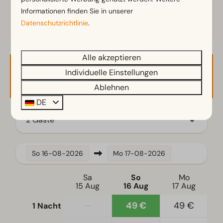
Ferienhaus am Wasser
Informationen finden Sie in unserer
Datenschutzrichtlinie
.
Alle akzeptieren
Individuelle Einstellungen
Verfügbarkeit und Preis
Ablehnen
DE
2 Gäste
So
16-08-2026
Mo
17-08-2026
Sa
So
Mo
15 Aug
16 Aug
17 Aug
—
49 €
49 €
1 Nacht