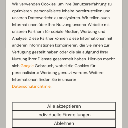
Kein Feuerwerk erlaubt
Wir verwenden Cookies, um Ihre Benutzererfahrung zu
optimieren, personalisierte Inhalte bereitzustellen und
Stellplatz
unseren Datenverkehr zu analysieren. Wir teilen auch
Informationen über Ihre Nutzung unserer Website mit
Elektrizität in Ampere: 16
unseren Partnern für soziale Medien, Werbung und
Analyse. Diese Partner können diese Informationen mit
anderen Informationen kombinieren, die Sie ihnen zur
Verfügung gestellt haben oder die sie aufgrund Ihrer
Nutzung ihrer Dienste gesammelt haben. Hiervon macht
sich
Google
Gebrauch, wobei die Cookies für
Verfügbarkeit und Preis
personalisierte Werbung genutzt werden. Weitere
Informationen finden Sie in unserer
Datenschutzrichtlinie
.
2 Gäste
Alle akzeptieren
So
09-08-2026
Di
11-08-2026
Individuelle Einstellungen
Ablehnen
Sa
So
Mo