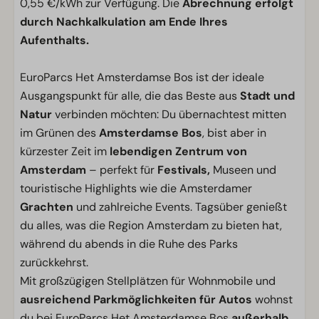
0,55 €/kWh zur Verfügung. Die
Abrechnung erfolgt
durch Nachkalkulation am Ende Ihres
Aufenthalts.
EuroParcs Het Amsterdamse Bos ist der ideale
Ausgangspunkt für alle, die das Beste aus
Stadt und
Natur
verbinden möchten: Du übernachtest mitten
im Grünen des
Amsterdamse Bos
, bist aber in
kürzester Zeit im
lebendigen Zentrum von
Amsterdam
– perfekt für
Festivals,
Museen und
touristische Highlights wie die Amsterdamer
Grachten
und zahlreiche Events. Tagsüber genießt
du alles, was die Region Amsterdam zu bieten hat,
während du abends in die Ruhe des Parks
zurückkehrst.
Mit großzügigen Stellplätzen für Wohnmobile und
ausreichend Parkmöglichkeiten für Autos
wohnst
du bei EuroParcs Het Amsterdamse Bos
außerhalb