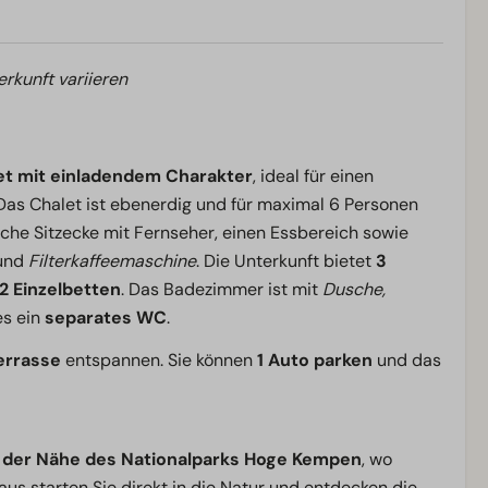
erkunft variieren
t mit einladendem Charakter
, ideal für einen
Das Chalet ist ebenerdig und für maximal 6 Personen
che Sitzecke mit Fernseher, einen Essbereich sowie
und
Filterkaffeemaschine
. Die Unterkunft bietet
3
 2 Einzelbetten
. Das Badezimmer ist mit
Dusche,
es ein
separates WC
.
errasse
entspannen. Sie können
1 Auto parken
und das
n der Nähe des Nationalparks Hoge Kempen
, wo
us starten Sie direkt in die Natur und entdecken die