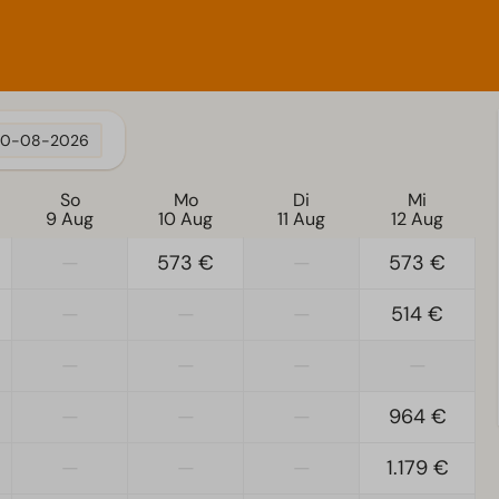
ühlung
Wohnzimmer
zung im
Smart-TV
10-08-2026
So
Mo
Di
Mi
9 Aug
10 Aug
11 Aug
12 Aug
—
573 €
—
573 €
—
—
—
514 €
—
—
—
—
—
—
—
964 €
—
—
—
1.179 €