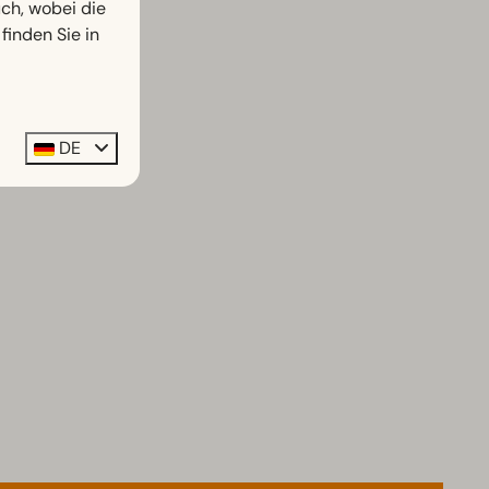
h, wobei die
finden Sie in
DE