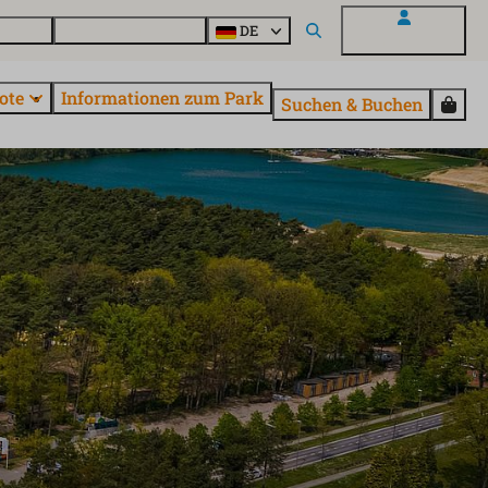
Fragen
Entdecke EuroParcs
DE
Mein EuroParcs
ote
Informationen zum Park
Suchen & Buchen