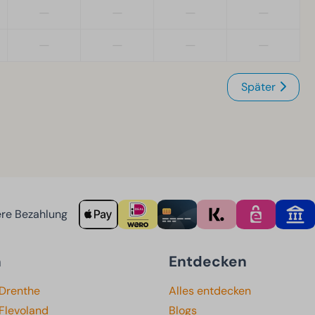
—
—
—
—
—
—
—
—
Später
re Bezahlung
n
Entdecken
 Drenthe
Alles entdecken
Flevoland
Blogs