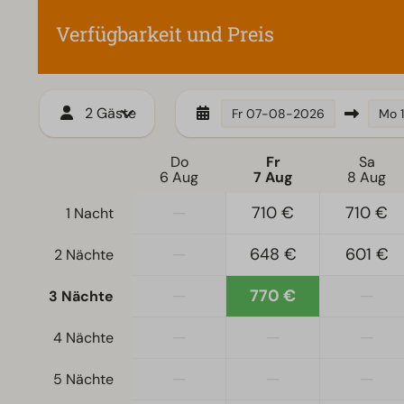
Geschirrspüler
Verfügbarkeit und Preis
Wasserkocher
Zugänglichkeit
Heizung und K
Ebenerdig
Fußbodenhei
2 Gäste
Fr
07-08-2026
Mo
Treppenstufen zur Unterkunft
Erdgeschoss
Do
Fr
Sa
6 Aug
7 Aug
8 Aug
—
710 €
710 €
1 Nacht
—
648 €
601 €
2 Nächte
—
770 €
—
3 Nächte
—
—
—
4 Nächte
—
—
—
5 Nächte