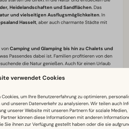
er, Heidelandschaften und Sandflächen
. Das
atur und vielseitigen Ausflugsmöglichkeiten
. In
opsaland Hasselt
, aber auch charmante Städte mit
– von
Camping und Glamping bis hin zu Chalets und
was Passendes dabei ist. Familien profitieren von den
esuchende die Natur genießen. Auch für einen Urlaub
it zahlreichen Möglichkeiten, gemeinsam die Natur der
ite verwendet Cookies
Cookies, um Ihre Benutzererfahrung zu optimieren, personalis
bination aus Entspannung und Ausflügen – hier erleben
n und unseren Datenverkehr zu analysieren. Wir teilen auch I
ung unserer Website mit unseren Partnern für soziale Medien
 Partner können diese Informationen mit anderen Information
ie Sie ihnen zur Verfügung gestellt haben oder die sie aufgrun