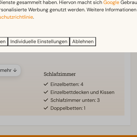
 Dienste gesammelt haben. Hiervon macht sich
Google
Gebrauc
Außenbereich
rsonalisierte Werbung genutzt werden. Weitere Informationen 
chutzrichtlinie
.
tten: 1
Terrasse
nten: 1
Garten
Gartenmöbel
ren
Individuelle Einstellungen
Ablehnen
Badezimmer: 1
 mehr ↓
Schlafzimmer
Einzelbetten: 4
Einzelbettdecken und Kissen
Schlafzimmer unten: 3
Doppelbetten: 1