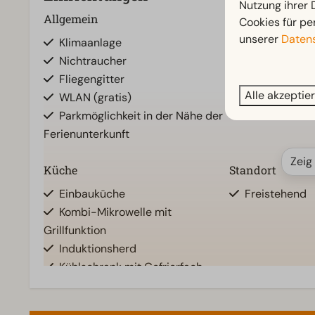
Nutzung ihrer
Allgemein
Badezimmer
Cookies für pe
unserer
Datens
Klimaanlage
Separate Toile
Nichtraucher
Badezimmer u
Fliegengitter
Dusche
Alle akzeptie
WLAN (gratis)
Toiletten im 
Parkmöglichkeit in der Nähe der
Ferienunterkunft
Zeig
Küche
Standort
Einbauküche
Freistehend
Kombi-Mikrowelle mit
Grillfunktion
Induktionsherd
Kühlschrank mit Gefrierfach
Kaffeemaschine
Mikrowelle