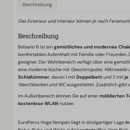
Beschreibung
Das Exterieur und Interieur können je nach Ferienunt
Beschreibung
Belsano 6 ist ein
gemütliches und modernes Chale
komfortablen Aufenthalt mit Familie oder Freunden. 
geeignet. Der Wohnbereich verfügt über eine gemütli
eine moderne Küche mit
Geschirrspüler
,
Mikrowelle
Schlafzimmer
, davon 1 mit
Doppelbett
und 2 mit
je
Waschbecken und WC
ausgestattet. Zusätzlich gibt 
Im Außenbereich können Sie auf einer
möblierten T
kostenlose WLAN
nutzen.
EuroParcs Hoge Kempen liegt in einzigartiger Lage
i
Natur, Ruhe und Weite aufeinandertreffen. Vom Park a