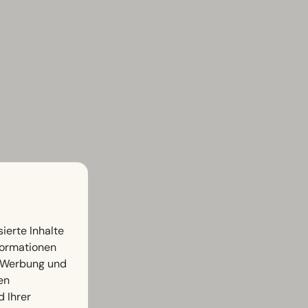
ierte Inhalte
nformationen
, Werbung und
en
d Ihrer