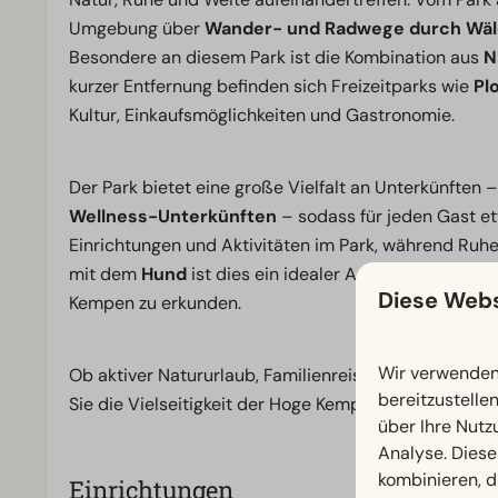
Umgebung über
Wander- und Radwege durch Wäld
Besondere an diesem Park ist die Kombination aus
N
kurzer Entfernung befinden sich Freizeitparks wie
Pl
Kultur, Einkaufsmöglichkeiten und Gastronomie.
Der Park bietet eine große Vielfalt an Unterkünften 
Wellness-Unterkünften
– sodass für jeden Gast et
Einrichtungen und Aktivitäten im Park, während Ruh
mit dem
Hund
ist dies ein idealer Ausgangspunkt, m
Diese Webs
Kempen zu erkunden.
Wir verwenden 
Ob aktiver Natururlaub, Familienreise oder eine Kom
bereitzustelle
Sie die Vielseitigkeit der Hoge Kempen.
über Ihre Nutz
Analyse. Diese
kombinieren, d
Einrichtungen