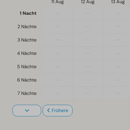
11 Aug
12 Aug
13 Aug
—
—
—
1 Nacht
—
—
—
2 Nächte
—
—
—
3 Nächte
—
—
—
4 Nächte
—
—
—
5 Nächte
—
—
—
6 Nächte
—
—
—
7 Nächte
Frühere