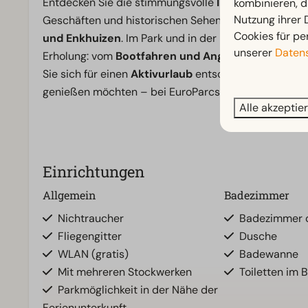
Entdecken Sie die stimmungsvolle
Innenstadt von 
kombinieren, d
Nutzung ihrer
Geschäften und historischen Sehenswürdigkeiten o
Cookies für pe
und Enkhuizen
. Im Park und in der Umgebung gibt e
unserer
Datens
Erholung: vom
Bootfahren und Angeln
bis hin zum 
Sie sich für einen
Aktivurlaub
entscheiden oder einf
genießen möchten – bei EuroParcs IJsselmeer erleb
Alle akzeptie
Einrichtungen
Allgemein
Badezimmer
Nichtraucher
Badezimmer o
Fliegengitter
Dusche
WLAN (gratis)
Badewanne
Mit mehreren Stockwerken
Toiletten im 
Parkmöglichkeit in der Nähe der
Ferienunterkunft