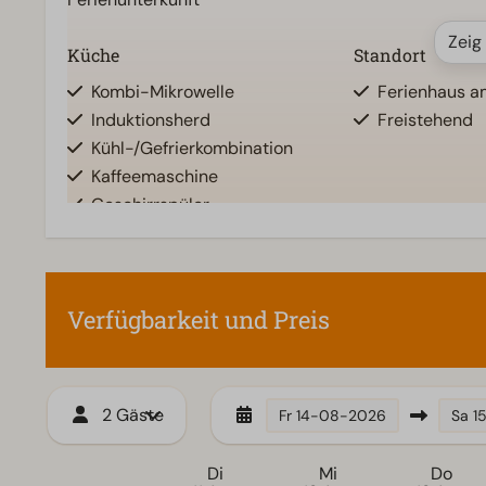
Zeig
Küche
Standort
Kombi-Mikrowelle
Ferienhaus 
Induktionsherd
Freistehend
Kühl-/Gefrierkombination
Kaffeemaschine
Geschirrspüler
Wasserkocher
Waschen und Trocknen
Wellness
Verfügbarkeit und Preis
Waschmaschine
Infrarot-Sau
2 Gäste
Fr
14-08-2026
Sa
1
Di
Mi
Do