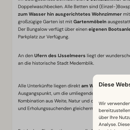
Doppelwaschbecken. Alle Betten sind (Einzel-)Boxsp
zum Wasser hin ausgerichtetes Wohnzimmer
mit
großzügige Garten ist mit
Gartenmöbeln
ausgestatt
Der Bungalow verfügt über einen
eigenen Bootsanl
Parkplatz zur Verfügung.
An den
Ufern des IJsselmeers
liegt der wundersc
an die historische Stadt Medemblik.
Diese Webs
Alle Unterkünfte liegen direkt
am Wasser
, meist mit
Ausgangspunkt, um die umliegenden Gewässer und
Kombination aus Weite, Natur und der einzigartigen 
Wir verwenden 
und Erholungssuchenden gleichermaßen beliebt.
bereitzustelle
über Ihre Nutz
Analyse. Diese