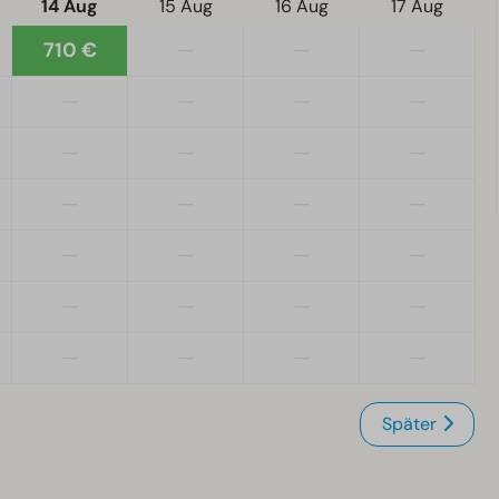
14 Aug
15 Aug
16 Aug
17 Aug
710 €
—
—
—
—
—
—
—
—
—
—
—
—
—
—
—
—
—
—
—
—
—
—
—
—
—
—
—
Später