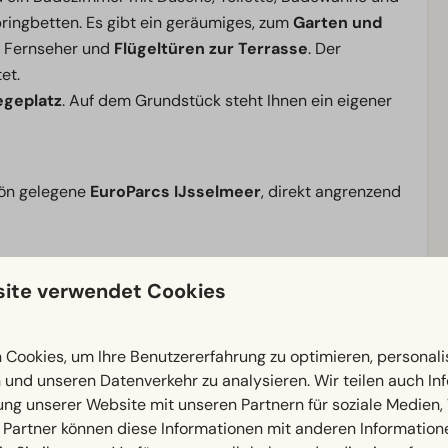
ringbetten. Es gibt ein geräumiges, zum
Garten und
 Fernseher und
Flügeltüren zur Terrasse
. Der
et.
egeplatz
. Auf dem Grundstück steht Ihnen ein eigener
hön gelegene
EuroParcs IJsselmeer
, direkt angrenzend
ite verwendet Cookies
eigenem Anlegesteg
. Dadurch ist der Park der ideale
 die Umgebung mit
dem Boot
zu erkunden. Die
Lage macht diesen Park bei Wassersportlern, Familien
Cookies, um Ihre Benutzererfahrung zu optimieren, personalis
n und unseren Datenverkehr zu analysieren. Wir teilen auch I
ung unserer Website mit unseren Partnern für soziale Medien
 Partner können diese Informationen mit anderen Information