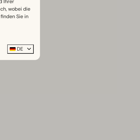
d Ihrer
h, wobei die
finden Sie in
DE