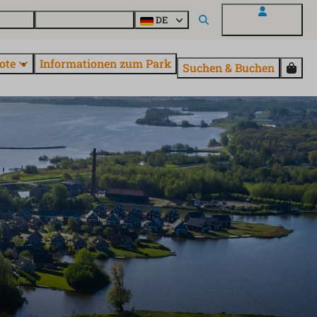
Fragen
Entdecke EuroParcs
DE
Mein EuroParcs
ote
Informationen zum Park
Suchen & Buchen