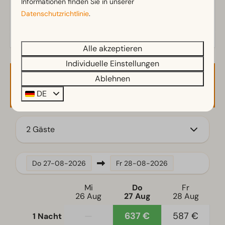
Informationen finden Sie in unserer
Datenschutzrichtlinie
.
Abstellraum
Steg
Terrasse
Alle akzeptieren
Umzäunter Garten
Individuelle Einstellungen
Ablehnen
Familie/Kinder
Verfügbarkeit und Preis
DE
Kinderstuhl
Treppenschutzgitter oben
2 Gäste
Küche
Kombi-Mikrowelle
Do
27-08-2026
Fr
28-08-2026
Induktionsherd
Kühlschrank
Mi
Do
Fr
Kühl-/Gefrierkombination
26 Aug
27 Aug
28 Aug
Kaffeemaschine
—
637 €
587 €
1 Nacht
Nespresso-Maschine