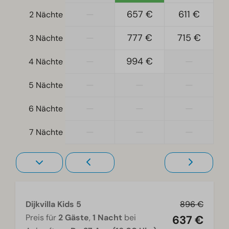
Geschirrspüler
—
657 €
611 €
2 Nächte
Gefrierschrank
Wasserkocher
—
777 €
715 €
3 Nächte
Standort
—
994 €
—
4 Nächte
Ferienhaus am Wasser
—
—
—
5 Nächte
Freistehend
—
—
—
6 Nächte
Schlafzimmer
—
—
—
Boxspringbetten
7 Nächte
Schlafzimmer oben: 3
Wohnzimmer
Fernseher
Dijkvilla Kids 5
896 €
Preis für
2 Gäste
,
1 Nacht
bei
637 €