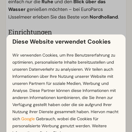
einfach nur die
Ruhe
und den
Blick über das
Wasser
genießen möchten – bei EuroParcs
IJsselmeer erleben Sie das Beste von
Nordholland
.
Einrichtungen
Diese Website verwendet Cookies
Allgemein
Nichtraucher
Wir verwenden Cookies, um Ihre Benutzererfahrung zu
WLAN (gratis)
optimieren, personalisierte Inhalte bereitzustellen und
Parkmöglichkeit in der Nähe der Ferienunterkunft
unseren Datenverkehr zu analysieren. Wir teilen auch
Informationen über Ihre Nutzung unserer Website mit
Badezimmer
unseren Partnern für soziale Medien, Werbung und
Analyse. Diese Partner können diese Informationen mit
Separate Toiletten: 1
anderen Informationen kombinieren, die Sie ihnen zur
Badezimmer oben: 1
Zeig mehr ↓
Verfügung gestellt haben oder die sie aufgrund Ihrer
Dusche
Nutzung ihrer Dienste gesammelt haben. Hiervon macht
Toiletten im Badezimmer: 1
sich
Google
Gebrauch, wobei die Cookies für
personalisierte Werbung genutzt werden. Weitere
Außenbereich