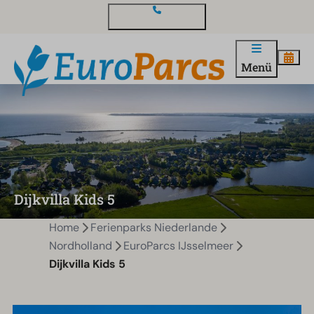
Kontakt und Fragen
Menü
Dijkvilla Kids 5
Home
Ferienparks Niederlande
Nordholland
EuroParcs IJsselmeer
Dijkvilla Kids 5