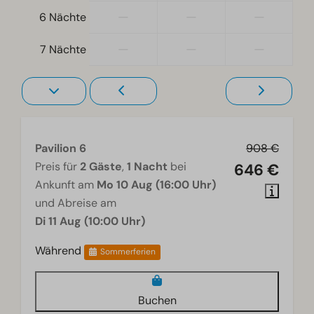
Schlafzimmer unten: 3
—
—
—
6 Nächte
Zugänglichkeit
—
—
—
7 Nächte
Ebenerdig
Wohnzimmer
Fernseher
Pavilion 6
908 €
Preis für
2 Gäste
,
1 Nacht
bei
646 €
Ankunft am
Mo 10 Aug (16:00 Uhr)
und Abreise am
Di 11 Aug (10:00 Uhr)
Während
Sommerferien
Buchen