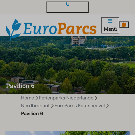
Kontakt und Fragen
Menü
Pavilion 6
Home
Ferienparks Niederlande
Nordbrabant
EuroParcs Kaatsheuvel
Pavilion 6