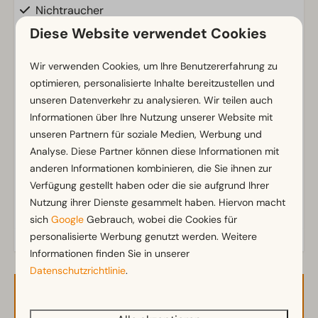
Nichtraucher
WLAN (gratis)
Diese Website verwendet Cookies
Zentraler Parkplatz
Wir verwenden Cookies, um Ihre Benutzererfahrung zu
Badezimmer
optimieren, personalisierte Inhalte bereitzustellen und
unseren Datenverkehr zu analysieren. Wir teilen auch
Separate Toiletten: 1
Zeig mehr ↓
Informationen über Ihre Nutzung unserer Website mit
Badezimmer unten: 1
unseren Partnern für soziale Medien, Werbung und
Dusche
Analyse. Diese Partner können diese Informationen mit
Regendusche
anderen Informationen kombinieren, die Sie ihnen zur
Toiletten im Badezimmer: 1
Verfügung gestellt haben oder die sie aufgrund Ihrer
Nutzung ihrer Dienste gesammelt haben. Hiervon macht
Außenbereich
sich
Google
Gebrauch, wobei die Cookies für
personalisierte Werbung genutzt werden. Weitere
Sonnenschirm
Informationen finden Sie in unserer
Terrasse
Datenschutzrichtlinie
.
Garten
Gartenmöbel
Verfügbarkeit und Preis