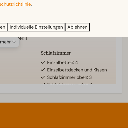
ben: 1
Sonnenschirm
chutzrichtlinie
.
nten: 1
Terrasse
ensuite
Garten
Gartenmöbel
ren
Individuelle Einstellungen
Ablehnen
e
Badezimmer: 1
 mehr ↓
Schlafzimmer
Einzelbetten: 4
Einzelbettdecken und Kissen
Schlafzimmer oben: 3
Schlafzimmer unten: 1
Etagenbet(ten): 2