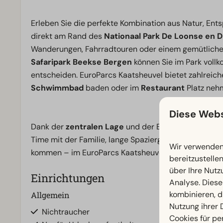
Erleben Sie die perfekte Kombination aus Natur, En
direkt am Rand des
Nationaal Park De Loonse en 
Wanderungen, Fahrradtouren oder einem gemütlichen
Safaripark Beekse Bergen
können Sie im Park voll
entscheiden. EuroParcs Kaatsheuvel bietet zahlreic
Schwimmbad
baden oder im
Restaurant
Platz neh
Diese Webs
Dank der
zentralen Lage
und der Einrichtungen im P
Time mit der Familie, lange Spaziergänge durch die
N
Wir verwenden 
kommen – im EuroParcs Kaatsheuvel erleben Sie da
bereitzustelle
über Ihre Nutz
Einrichtungen
Analyse. Diese
kombinieren, d
Allgemein
Badezimmer
Nutzung ihrer
Nichtraucher
Separate Toile
Cookies für pe