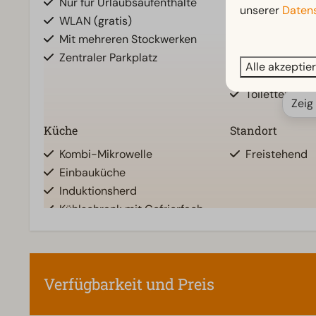
Nur für Urlaubsaufenthalte
Badezimmer o
unserer
Datens
WLAN (gratis)
Badezimmer u
Mit mehreren Stockwerken
Badezimmer 
Zentraler Parkplatz
Dusche
Alle akzeptie
Regendusch
Toiletten im 
Zeig
Küche
Standort
Kombi-Mikrowelle
Freistehend
Einbauküche
Induktionsherd
Kühlschrank mit Gefrierfach
Nespresso-Maschine
Geschirrspüler
Wasserkocher
Verfügbarkeit und Preis
Wohnzimmer