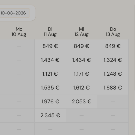
10-08-2026
Mo
Di
Mi
Do
10 Aug
11 Aug
12 Aug
13 Aug
—
849 €
849 €
849 €
—
1.434 €
1.434 €
1.324 €
—
1.121 €
1.171 €
1.248 €
—
1.535 €
1.612 €
1.688 €
—
1.976 €
2.053 €
—
—
2.345 €
—
—
—
—
—
—