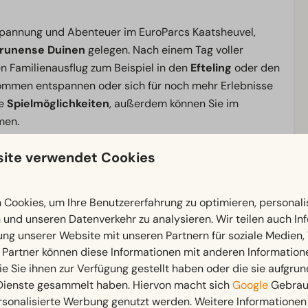
tspannung und Abenteuer im EuroParcs Kaatsheuvel,
Drunense Duinen
gelegen. Nach einem Tag voller
 Familienausflug zum Beispiel in den
Efteling
oder den
kommen entspannen oder sich für noch mehr Erlebnisse
he
Spielmöglichkeiten
, außerdem können Sie im
men.
ite verwendet Cookies
ark gibt es immer etwas zu erleben. Ob Sie für Quality
atur
oder zum Erkunden
der lebendigen Umgebung
Cookies, um Ihre Benutzererfahrung zu optimieren, personalis
s
Beste von Brabant.
n und unseren Datenverkehr zu analysieren. Wir teilen auch I
ung unserer Website mit unseren Partnern für soziale Medien
 Partner können diese Informationen mit anderen Information
ie Sie ihnen zur Verfügung gestellt haben oder die sie aufgrun
Außenbereich
 Dienste gesammelt haben. Hiervon macht sich
Google
Gebrauc
tten: 1
Dachterrasse
rsonalisierte Werbung genutzt werden. Weitere Informationen 