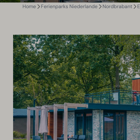
Home
Ferienparks Niederlande
Nordbrabant
E