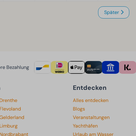
Später
re Bezahlung
n
Entdecken
 Drenthe
Alles entdecken
Flevoland
Blogs
 Gelderland
Veranstaltungen
 Limburg
Yachthäfen
 Nordbrabant
Urlaub am Wasser