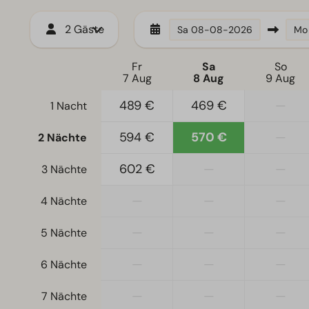
Fernseher
2 Gäste
Sa
08-08-2026
Mo
Fr
Sa
So
7 Aug
8 Aug
9 Aug
489 €
469 €
—
1 Nacht
594 €
570 €
—
2 Nächte
602 €
—
—
3 Nächte
—
—
—
4 Nächte
—
—
—
5 Nächte
—
—
—
6 Nächte
—
—
—
7 Nächte