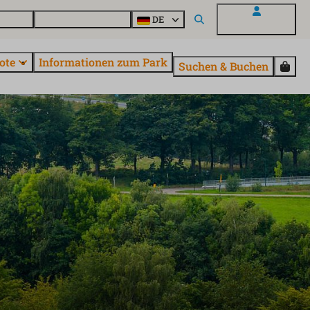
Fragen
Entdecke EuroParcs
DE
Mein EuroParcs
ote
Informationen zum Park
Suchen & Buchen