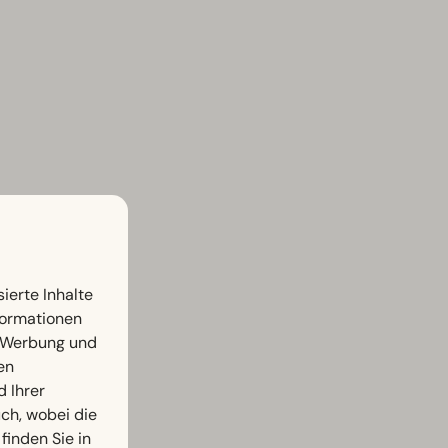
ierte Inhalte
nformationen
, Werbung und
en
d Ihrer
h, wobei die
finden Sie in