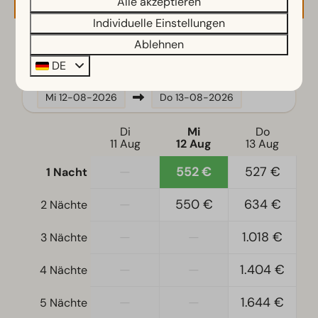
Alle akzeptieren
Gartenmöbel
Individuelle Einstellungen
Ablehnen
2 Gäste
Küche
DE
Einbauküche
Kombi-Mikrowelle
Mi
12-08-2026
Do
13-08-2026
Filterkaffeemaschine
Induktionsherd
Di
Mi
Do
11 Aug
12 Aug
13 Aug
Kühlschrank mit Gefrierfach
Geschirrspüler
—
552 €
527 €
1 Nacht
Wasserkocher
—
550 €
634 €
2 Nächte
Schlafzimmer
—
—
1.018 €
3 Nächte
Platz für Kinderbett
Einzelbetten: 2
—
—
1.404 €
4 Nächte
Schlafzimmer unten: 3
—
—
1.644 €
Etagenbet(ten): 1
5 Nächte