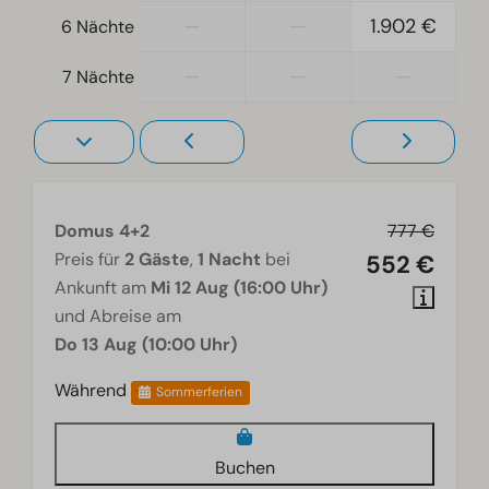
Doppelbetten: 1
—
—
1.902 €
6 Nächte
Zugänglichkeit
—
—
—
7 Nächte
Ebenerdig
Treppenstufen zur Unterkunft
Heizung und Kühlung
Infrarotstrahler
Domus 4+2
777 €
Fußbodenheizung im Erdgeschoss
Preis für
2 Gäste
,
1 Nacht
bei
552 €
Ankunft am
Mi 12 Aug (16:00 Uhr)
Wohnzimmer
und Abreise am
Smart-TV
Do 13 Aug (10:00 Uhr)
Während
Sommerferien
Buchen