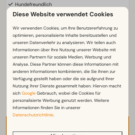
Hundefreundlich
Klimaanlage
Diese Website verwendet Cookies
Erdgeschoss
WLAN (gratis)
Wir verwenden Cookies, um Ihre Benutzererfahrung zu
optimieren, personalisierte Inhalte bereitzustellen und
m² Fläche: 42
unseren Datenverkehr zu analysieren. Wir teilen auch
Parkmöglichkeit in der Nähe der Ferienunterkunft
Zeig mehr ↓
Informationen über Ihre Nutzung unserer Website mit
Kein Feuerwerk erlaubt
unseren Partnern für soziale Medien, Werbung und
Analyse. Diese Partner können diese Informationen mit
Badezimmer
anderen Informationen kombinieren, die Sie ihnen zur
Separate Toiletten: 1
Verfügung gestellt haben oder die sie aufgrund Ihrer
Badezimmer unten: 1
Nutzung ihrer Dienste gesammelt haben. Hiervon macht
Dusche
sich
Google
Gebrauch, wobei die Cookies für
Toiletten im Badezimmer: 1
personalisierte Werbung genutzt werden. Weitere
Informationen finden Sie in unserer
Datenschutzrichtlinie
.
Außenbereich
Vordach
Verfügbarkeit und Preis
Terrasse