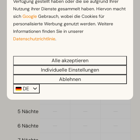
Verfügung gestellt haben oder die sie aufgrund Ihrer
Nutzung ihrer Dienste gesammelt haben. Hiervon macht
sich
Google
Gebrauch, wobei die Cookies für
Mo
10-08-2026
Di
11-08-2026
personalisierte Werbung genutzt werden. Weitere
Informationen finden Sie in unserer
So
Mo
Di
Datenschutzrichtlinie
.
9 Aug
10 Aug
11 Aug
100 €
100 €
—
1 Nacht
Alle akzeptieren
—
—
—
2 Nächte
Individuelle Einstellungen
Ablehnen
—
—
—
3 Nächte
DE
—
—
—
4 Nächte
—
—
—
5 Nächte
—
—
—
6 Nächte