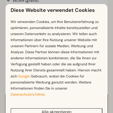
WLAN (gratis)
m² Fläche: 20
Diese Website verwendet Cookies
Parkmöglichkeit in der Nähe der Ferienunterkunft
Wir verwenden Cookies, um Ihre Benutzererfahrung zu
Badezimmer
optimieren, personalisierte Inhalte bereitzustellen und
unseren Datenverkehr zu analysieren. Wir teilen auch
Badezimmer unten: 1
Zeig mehr ↓
Informationen über Ihre Nutzung unserer Website mit
Dusche
unseren Partnern für soziale Medien, Werbung und
Toiletten im Badezimmer: 1
Analyse. Diese Partner können diese Informationen mit
anderen Informationen kombinieren, die Sie ihnen zur
Außenbereich
Verfügung gestellt haben oder die sie aufgrund Ihrer
Terrasse
Nutzung ihrer Dienste gesammelt haben. Hiervon macht
Garten
sich
Google
Gebrauch, wobei die Cookies für
personalisierte Werbung genutzt werden. Weitere
Gartenmöbel
Informationen finden Sie in unserer
Veranda
Datenschutzrichtlinie
.
Küche
Verfügbarkeit und Preis
Einbauküche
Alle akzeptieren