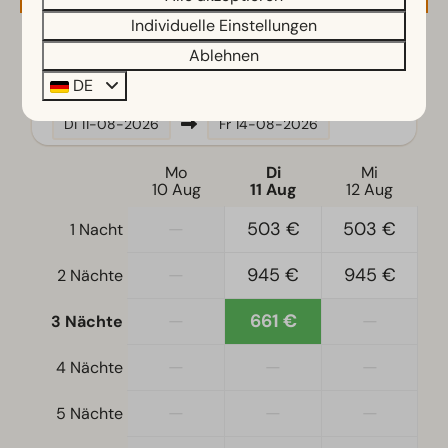
Küchenzeile
Individuelle Einstellungen
Kühlschrank mit Gefrierfach
Ablehnen
2 Gäste
Mikrowelle
DE
Wasserkocher
Di
11-08-2026
Fr
14-08-2026
Standort
Mo
Di
Mi
Freistehend
10 Aug
11 Aug
12 Aug
—
503 €
503 €
1 Nacht
Schlafzimmer
Einzelbettdecken und Kissen
—
945 €
945 €
2 Nächte
Schlafzimmer unten: 1
Doppelbetten: 1
—
661 €
—
3 Nächte
—
—
—
Zugänglichkeit
4 Nächte
Ebenerdig
—
—
—
5 Nächte