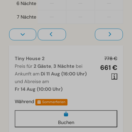
Wohnzimmer
—
—
—
6 Nächte
Fernseher
—
—
—
7 Nächte
Tiny House 2
778 €
Preis für
2 Gäste
,
3 Nächte
bei
661 €
Ankunft am
Di 11 Aug (16:00 Uhr)
und Abreise am
Fr 14 Aug (10:00 Uhr)
Während
Sommerferien
Buchen