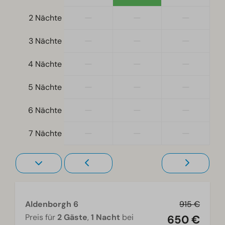
—
—
—
2 Nächte
Standort
Freistehend
—
—
—
3 Nächte
—
—
—
Schlafzimmer
4 Nächte
Einzelbetten: 6
—
—
—
5 Nächte
Einzelbettdecken und Kissen
Schlafzimmer oben: 2
—
—
—
6 Nächte
Schlafzimmer unten: 1
—
—
—
7 Nächte
Wohnzimmer
Fernseher
Aldenborgh 6
915 €
Preis für
2 Gäste
,
1 Nacht
bei
650 €