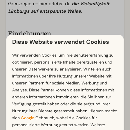
Grenzregion – hier erlebst du
die Vielseitigkeit
Limburgs auf entspannte Weise
.
Einrichtungen
Diese Website verwendet Cookies
Allgemein
Nichtraucher
Wir verwenden Cookies, um Ihre Benutzererfahrung zu
WLAN (gratis)
optimieren, personalisierte Inhalte bereitzustellen und
Mit mehreren Stockwerken
unseren Datenverkehr zu analysieren. Wir teilen auch
m² Fläche: 87
Informationen über Ihre Nutzung unserer Website mit
unseren Partnern für soziale Medien, Werbung und
Parkmöglichkeit in der Nähe der Ferienunterkunft
Analyse. Diese Partner können diese Informationen mit
anderen Informationen kombinieren, die Sie ihnen zur
Badezimmer
Zeig mehr ↓
Verfügung gestellt haben oder die sie aufgrund Ihrer
Badezimmer unten: 1
Nutzung ihrer Dienste gesammelt haben. Hiervon macht
Dusche
sich
Google
Gebrauch, wobei die Cookies für
Toiletten im Badezimmer: 1
personalisierte Werbung genutzt werden. Weitere