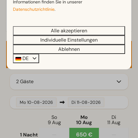
Informationen finden Sie in unserer
Außenbereich
Datenschutzrichtlinie
.
Abstellraum
Terrasse
Alle akzeptieren
Garten
Individuelle Einstellungen
Gartenmöbel
Ablehnen
Verfügbarkeit und Preis
DE
Familie/Kinder
Kinderstuhl
2 Gäste
Küche
Einbauküche
Mo
10-08-2026
Di
11-08-2026
Filterkaffeemaschine
Kühlschrank
So
Mo
Di
Mikrowelle
9 Aug
10 Aug
11 Aug
Geschirrspüler
—
650 €
—
1 Nacht
Wasserkocher