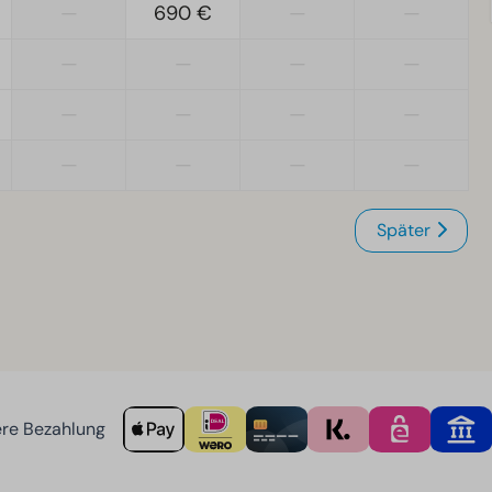
—
690 €
—
—
—
—
—
—
—
—
—
—
—
—
—
—
Später
re Bezahlung