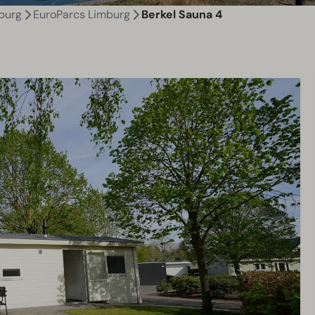
burg
EuroParcs Limburg
Berkel Sauna 4