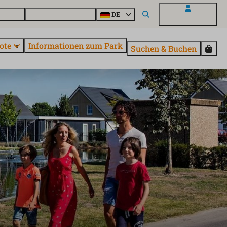
Fragen
Entdecke EuroParcs
DE
Mein EuroParcs
ote
Informationen zum Park
Suchen & Buchen