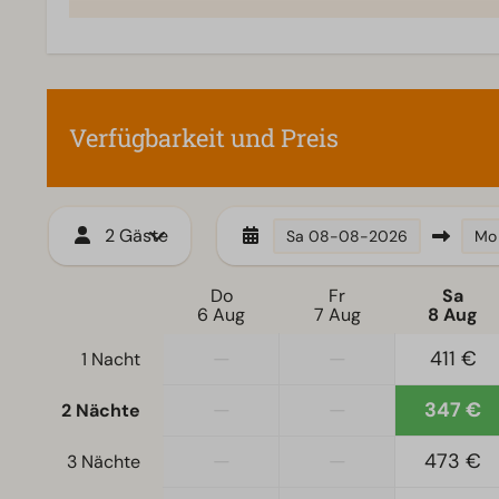
Schlafzimmer
Zugänglichkeit
Einzelbetten: 2
Ebenerdig
Einzelbettdecken und Kissen
Verfügbarkeit und Preis
Schlafzimmer unten: 2
Etagenbet(ten): 1
Wohnzimmer
2 Gäste
Sa
08-08-2026
Mo
Fernseher
Do
Fr
Sa
6 Aug
7 Aug
8 Aug
—
—
411 €
1 Nacht
—
—
347 €
2 Nächte
—
—
473 €
3 Nächte