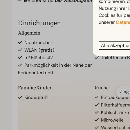
– hier erlebst du
die Vielseitigkeit Limburgs auf 
kombinieren, d
Nutzung ihrer
Cookies für pe
Einrichtungen
unserer
Datens
Allgemein
Badezimmer
Nichtraucher
Badezimmer u
Alle akzeptie
WLAN (gratis)
Dusche
m² Fläche: 42
Toiletten im 
Parkmöglichkeit in der Nähe der
Ferienunterkunft
Familie/Kinder
Küche
Zeig
Kinderstuhl
Einbauküche
Filterkaffee
Kühlschrank 
Mikrowelle
Wasserkoche