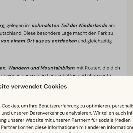
rg
, gelegen im
schmalsten Teil der Niederlande
am
eutschland. Diese besondere Lage macht den Park zu
von einem Ort aus zu entdecken
und gleichzeitig
en, Wandern und Mountainbiken
, mit Routen, die dich
du abwechslungsreiche Landschaften und charmante
l Limburgs
erleben kannst. Im Park selbst findest du
ite verwendet Cookies
er ein Hallenbad, Animation und einen Badesee. Dank
rkünften
ist der Park ideal für Familien und größere
Cookies, um Ihre Benutzererfahrung zu optimieren, personalis
n und unseren Datenverkehr zu analysieren. Wir teilen auch I
ung unserer Website mit unseren Partnern für soziale Medien
amilie oder Freunden oder zum Erkunden der Grenzregion
 Partner können diese Informationen mit anderen Information