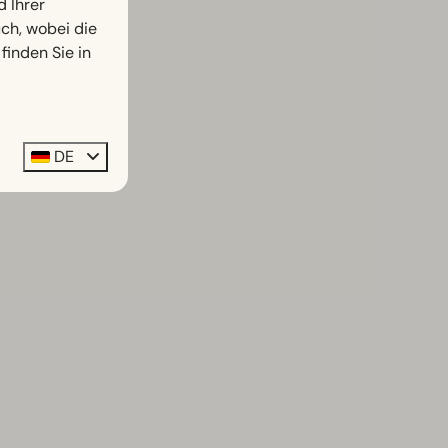
d Ihrer
h, wobei die
finden Sie in
DE