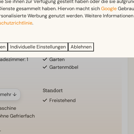
entspannte Weise
.
ie Sie ihnen zur Verfügung gestellt haben oder die sie aufgrun
 Dienste gesammelt haben. Hiervon macht sich
Google
Gebrauc
rsonalisierte Werbung genutzt werden. Weitere Informationen 
chutzrichtlinie
.
Außenbereich
nten: 1
Sonnenschirm
ren
Individuelle Einstellungen
Ablehnen
Terrasse
Badezimmer: 1
Garten
Gartenmöbel
Standort
 mehr ↓
Freistehend
maschine
ohne Gefrierfach
r