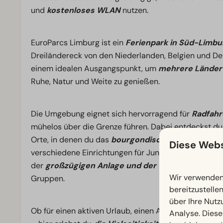
und
kostenloses WLAN
nutzen.
EuroParcs Limburg ist ein
Ferienpark in Süd-Limbu
Dreiländereck von den Niederlanden, Belgien und D
einem idealen Ausgangspunkt, um
mehrere Länder 
Ruhe, Natur und Weite zu genießen.
Die Umgebung eignet sich hervorragend für
Radfahr
mühelos über die Grenze führen. Dabei entdeckst 
Orte, in denen du das
bourgondische Lebensgefüh
Diese Webs
verschiedene Einrichtungen für Jung und Alt, darunt
der
großzügigen Anlage und der Vielzahl an Unte
Wir verwenden 
Gruppen.
bereitzustelle
über Ihre Nutz
Ob für einen aktiven Urlaub, einen Aufenthalt mit F
Analyse. Diese