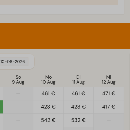
Wellness
Infrarot-Sauna
10-08-2026
So
Mo
Di
Mi
9 Aug
10 Aug
11 Aug
12 Aug
—
461 €
461 €
471 €
—
423 €
428 €
417 €
—
542 €
532 €
—