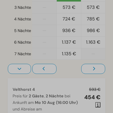
—
573 €
573 €
3 Nächte
Einzelbetten: 4
Einzelbettdecken und Kissen
—
724 €
785 €
4 Nächte
Schlafzimmer unten: 2
—
936 €
986 €
5 Nächte
Zugänglichkeit
—
1.137 €
1.163 €
6 Nächte
Ebenerdig
Treppenstufen zur Unterkunft
—
1.135 €
—
7 Nächte
Wohnzimmer
Fernseher
Velthorst 4
593 €
Preis für
2 Gäste
,
2 Nächte
bei
454 €
Ankunft am
Mo 10 Aug (16:00 Uhr)
und Abreise am