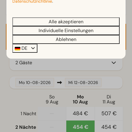
Datenschutzrichtlinie
.
Terrasse
Garten
Gartenmöbel
Alle akzeptieren
Individuelle Einstellungen
Familie/Kinder
Verfügbarkeit und Preis
Ablehnen
Kinderstuhl
DE
Küche
2 Gäste
Filterkaffeemaschine
Kühlschrank mit Gefrierfach
Mo
10-08-2026
Mi
12-08-2026
Geschirrspüler
Wasserkocher
So
Mo
Di
9 Aug
10 Aug
11 Aug
Standort
—
484 €
507 €
1 Nacht
Freistehend
—
454 €
454 €
2 Nächte
Schlafzimmer