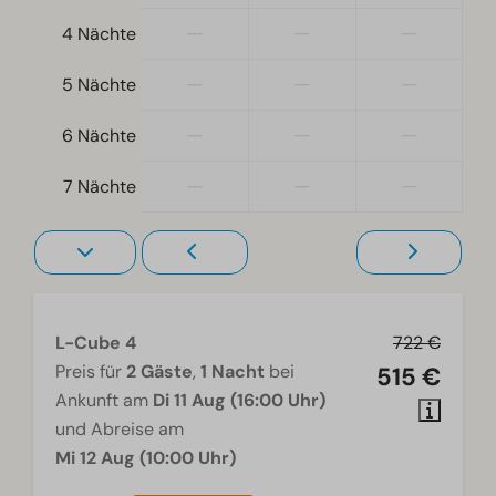
—
—
—
Zugänglichkeit
4 Nächte
Ebenerdig
—
—
—
5 Nächte
Wohnzimmer
—
—
—
6 Nächte
Fernseher
—
—
—
7 Nächte
L-Cube 4
722 €
Preis für
2 Gäste
,
1 Nacht
bei
515 €
Ankunft am
Di 11 Aug (16:00 Uhr)
und Abreise am
Mi 12 Aug (10:00 Uhr)