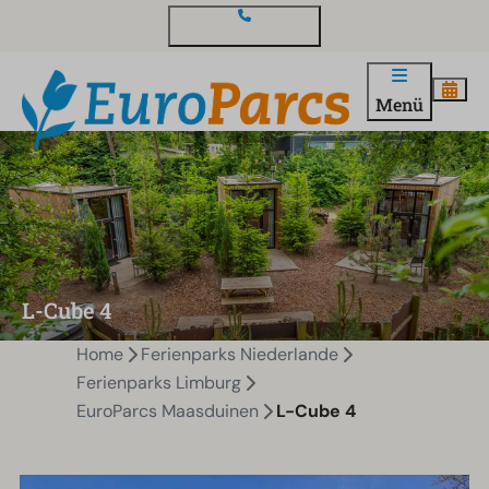
Kontakt und Fragen
Menü
L-Cube 4
Home
Ferienparks Niederlande
Ferienparks Limburg
EuroParcs Maasduinen
L-Cube 4