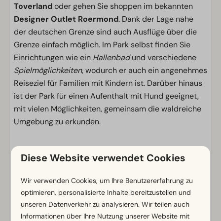
Toverland
oder gehen Sie shoppen im bekannten
Designer Outlet Roermond
. Dank der Lage nahe
der deutschen Grenze sind auch Ausflüge über die
Grenze einfach möglich. Im Park selbst finden Sie
Einrichtungen wie ein
Hallenbad
und verschiedene
Spielmöglichkeiten
, wodurch er auch ein angenehmes
Reiseziel für Familien mit Kindern ist. Darüber hinaus
ist der Park für einen Aufenthalt mit Hund geeignet,
mit vielen Möglichkeiten, gemeinsam die waldreiche
Umgebung zu erkunden.
Ob Sie zur Ruhe kommen möchten, einen aktiven
Diese Website verwendet Cookies
Urlaub planen oder die Kombination mit Ausflügen
suchen, hier entdecken Sie die Vielseitigkeit von
Wir verwenden Cookies, um Ihre Benutzererfahrung zu
Nord-Limburg.
optimieren, personalisierte Inhalte bereitzustellen und
unseren Datenverkehr zu analysieren. Wir teilen auch
Informationen über Ihre Nutzung unserer Website mit