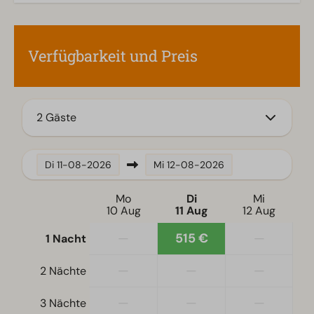
Küche
Einbauküche
Verfügbarkeit und Preis
Kombi-Mikrowelle
Induktionsherd
Kühl-/Gefrierkombination
Nespresso-Maschine
2 Gäste
Geschirrspüler
Wasserkocher
Di
11-08-2026
Mi
12-08-2026
Standort
Mo
Di
Mi
Freistehend
10 Aug
11 Aug
12 Aug
—
515 €
—
1 Nacht
Schlafzimmer
Einzelbetten: 4
—
—
—
2 Nächte
Einzelbettdecken und Kissen
Schlafzimmer unten: 2
—
—
—
3 Nächte