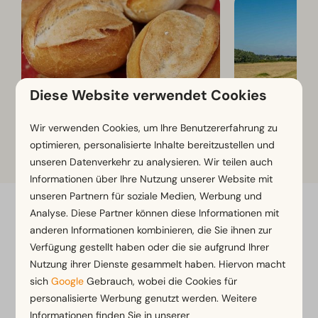
Diese Website verwendet Cookies
Brötchenservice
Fahrradverle
Wir verwenden Cookies, um Ihre Benutzererfahrung zu
optimieren, personalisierte Inhalte bereitzustellen und
unseren Datenverkehr zu analysieren. Wir teilen auch
Informationen über Ihre Nutzung unserer Website mit
unseren Partnern für soziale Medien, Werbung und
Analyse. Diese Partner können diese Informationen mit
Flexibel buchen mit Flexibilitätsgarantie*
anderen Informationen kombinieren, die Sie ihnen zur
Kostenlose Stornierung innerhalb von 14 Tagen
Verfügung gestellt haben oder die sie aufgrund Ihrer
nach der Buchung*
Nutzung ihrer Dienste gesammelt haben. Hiervon macht
Zahlung in Raten oder später möglich*
sich
Google
Gebrauch, wobei die Cookies für
personalisierte Werbung genutzt werden. Weitere
Informationen finden Sie in unserer
*
Unsere Buchungsbedingungen anzeigen